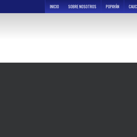
Skip
INICIO
SOBRE NOSOTROS
POPAYÁN
CAUC
to
content