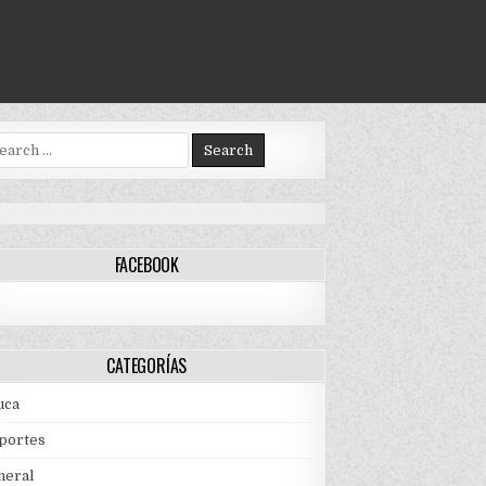
arch
:
FACEBOOK
CATEGORÍAS
uca
portes
neral