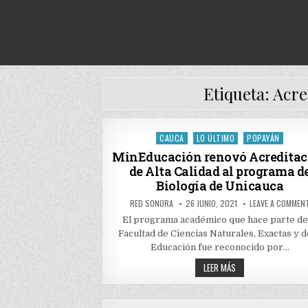
Etiqueta:
Acre
CAUCA
LO ÚLTIMO
POPAYÁN
Posted
in
MinEducación renovó Acreditac
de Alta Calidad al programa d
Biología de Unicauca
AUTHOR:
PUBLISHED
RED SONORA
26 JUNIO, 2021
LEAVE A COMMEN
DATE:
El programa académico que hace parte de
Facultad de Ciencias Naturales, Exactas y d
Educación fue reconocido por…
MINEDUCACIÓN
LEER MÁS
RENOVÓ
ACREDITACIÓN
DE
ALTA