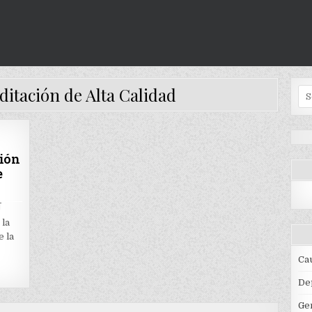
ditación de Alta Calidad
Se
for
ión
e
ON
T
MINEDUCACIÓN
RENOVÓ
 la
ACREDITACIÓN
e la
DE
ALTA
CALIDAD
Ca
AL
PROGRAMA
DE
De
BIOLOGÍA
DE
UNICAUCA
Ge