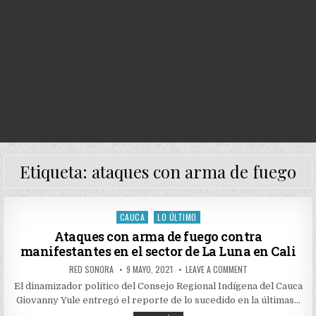
Etiqueta:
ataques con arma de fuego
CAUCA
LO ÚLTIMO
Posted
in
Ataques con arma de fuego contra
manifestantes en el sector de La Luna en Cali
AUTHOR:
PUBLISHED
ON
RED SONORA
9 MAYO, 2021
LEAVE A COMMENT
DATE:
ATAQUES
CON
El dinamizador político del Consejo Regional Indígena del Cauca
ARMA
Giovanny Yule entregó el reporte de lo sucedido en la últimas…
DE
FUEGO