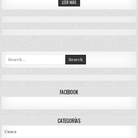
ATAQUES
CONTRA
LEER MÁS
MANIFESTANTES
CON
EN
ARMA
EL
DE
SECTOR
FUEGO
DE
CONTRA
LA
MANIFESTANTES
LUNA
EN
EN
EL
CALI
SECTOR
DE
LA
LUNA
EN
Search
CALI
for:
FACEBOOK
CATEGORÍAS
Cauca