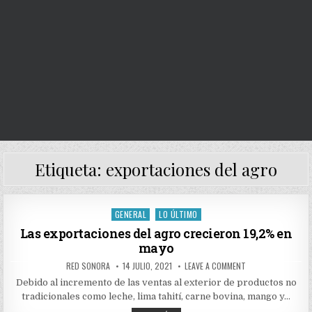
Etiqueta:
exportaciones del agro
GENERAL
LO ÚLTIMO
Posted
in
Las exportaciones del agro crecieron 19,2% en
mayo
AUTHOR:
PUBLISHED
ON
RED SONORA
14 JULIO, 2021
LEAVE A COMMENT
DATE:
LAS
EXPORTACIONES
Debido al incremento de las ventas al exterior de productos no
DEL
tradicionales como leche, lima tahití, carne bovina, mango y…
AGRO
CRECIERON