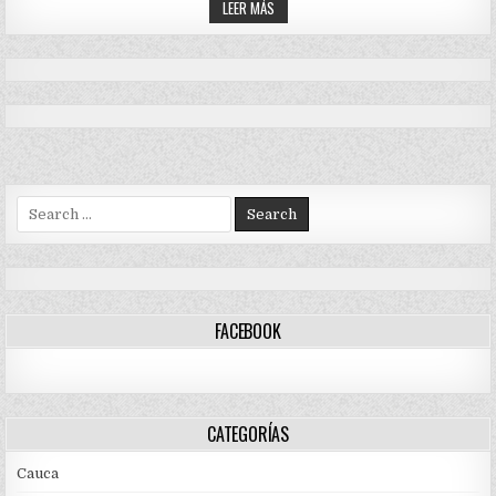
LAS
19,2%
LEER MÁS
EN
EXPORTACIONES
MAYO
DEL
AGRO
CRECIERON
19,2%
EN
MAYO
Search
for:
FACEBOOK
CATEGORÍAS
Cauca