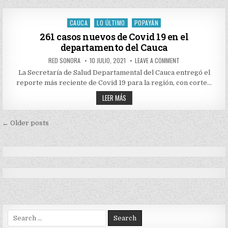
NUEVOS
DEPARTAMENTO
DE
DEL
COVID
CAUCA
19
CAUCA
LO ÚLTIMO
POPAYÁN
Posted
EN
EL
in
261 casos nuevos de Covid 19 en el
DEPARTAMENTO
departamento del Cauca
DEL
CAUCA
AUTHOR:
PUBLISHED
ON
RED SONORA
10 JULIO, 2021
LEAVE A COMMENT
DATE:
261
CASOS
La Secretaría de Salud Departamental del Cauca entregó el
NUEVOS
reporte más reciente de Covid 19 para la región, con corte…
DE
COVID
261
19
LEER MÁS
EN
CASOS
EL
NUEVOS
DEPARTAMENTO
DE
Navegación
DEL
COVID
← Older posts
CAUCA
19
de
EN
EL
entradas
DEPARTAMENTO
DEL
CAUCA
Search
for: