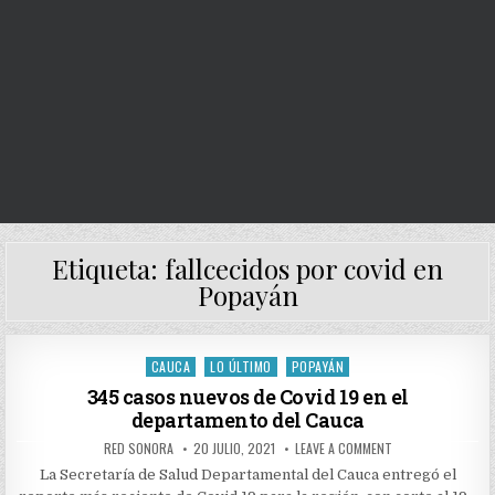
Etiqueta:
fallcecidos por covid en
Popayán
CAUCA
LO ÚLTIMO
POPAYÁN
Posted
in
345 casos nuevos de Covid 19 en el
departamento del Cauca
AUTHOR:
PUBLISHED
ON
RED SONORA
20 JULIO, 2021
LEAVE A COMMENT
DATE:
345
CASOS
La Secretaría de Salud Departamental del Cauca entregó el
NUEVOS