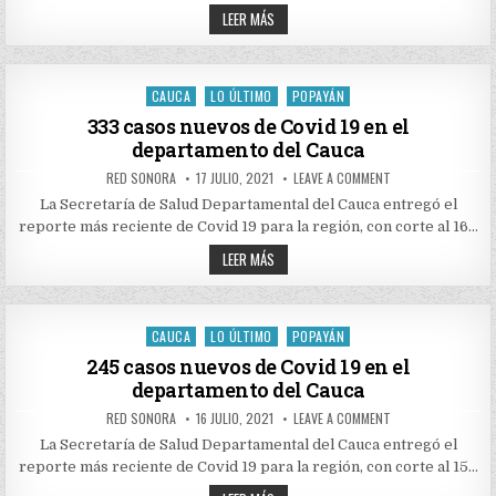
COVID
212
19
LEER MÁS
EN
CASOS
EL
NUEVOS
DEPARTAMENTO
DE
DEL
COVID
CAUCA
19
CAUCA
LO ÚLTIMO
POPAYÁN
Posted
EN
EL
in
333 casos nuevos de Covid 19 en el
DEPARTAMENTO
departamento del Cauca
DEL
CAUCA
AUTHOR:
PUBLISHED
ON
RED SONORA
17 JULIO, 2021
LEAVE A COMMENT
DATE:
333
CASOS
La Secretaría de Salud Departamental del Cauca entregó el
NUEVOS
reporte más reciente de Covid 19 para la región, con corte al 16…
DE
COVID
333
19
LEER MÁS
EN
CASOS
EL
NUEVOS
DEPARTAMENTO
DE
DEL
COVID
CAUCA
19
CAUCA
LO ÚLTIMO
POPAYÁN
Posted
EN
EL
in
245 casos nuevos de Covid 19 en el
DEPARTAMENTO
departamento del Cauca
DEL
CAUCA
AUTHOR:
PUBLISHED
ON
RED SONORA
16 JULIO, 2021
LEAVE A COMMENT
DATE:
245
CASOS
La Secretaría de Salud Departamental del Cauca entregó el
NUEVOS
reporte más reciente de Covid 19 para la región, con corte al 15…
DE
COVID