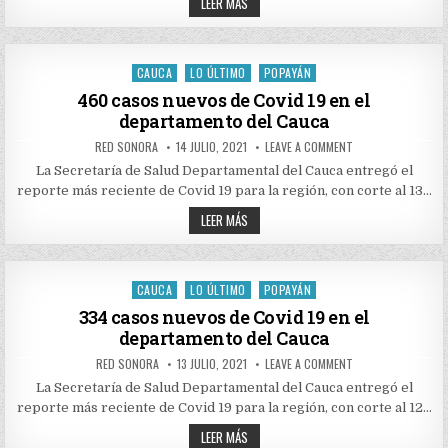
245
19
LEER MÁS
EN
CASOS
EL
NUEVOS
DEPARTAMENTO
DE
DEL
COVID
CAUCA
19
CAUCA
LO ÚLTIMO
POPAYÁN
Posted
EN
EL
in
460 casos nuevos de Covid 19 en el
DEPARTAMENTO
departamento del Cauca
DEL
CAUCA
AUTHOR:
PUBLISHED
ON
RED SONORA
14 JULIO, 2021
LEAVE A COMMENT
DATE:
460
CASOS
La Secretaría de Salud Departamental del Cauca entregó el
NUEVOS
reporte más reciente de Covid 19 para la región, con corte al 13…
DE
COVID
460
19
LEER MÁS
EN
CASOS
EL
NUEVOS
DEPARTAMENTO
DE
DEL
COVID
CAUCA
19
CAUCA
LO ÚLTIMO
POPAYÁN
Posted
EN
EL
in
334 casos nuevos de Covid 19 en el
DEPARTAMENTO
departamento del Cauca
DEL
CAUCA
AUTHOR:
PUBLISHED
ON
RED SONORA
13 JULIO, 2021
LEAVE A COMMENT
DATE:
334
CASOS
La Secretaría de Salud Departamental del Cauca entregó el
NUEVOS
reporte más reciente de Covid 19 para la región, con corte al 12…
DE
COVID
334
19
LEER MÁS
EN