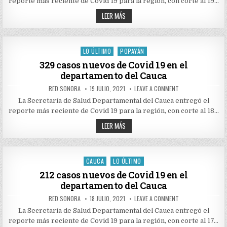
reporte más reciente de Covid 19 para la región, con corte al 19…
DE
COVID
345
19
LEER MÁS
EN
CASOS
EL
NUEVOS
DEPARTAMENTO
DE
DEL
COVID
CAUCA
19
LO ÚLTIMO
POPAYÁN
Posted
EN
EL
in
329 casos nuevos de Covid 19 en el
DEPARTAMENTO
departamento del Cauca
DEL
CAUCA
AUTHOR:
PUBLISHED
ON
RED SONORA
19 JULIO, 2021
LEAVE A COMMENT
DATE:
329
CASOS
La Secretaría de Salud Departamental del Cauca entregó el
NUEVOS
reporte más reciente de Covid 19 para la región, con corte al 18…
DE
COVID
329
19
LEER MÁS
EN
CASOS
EL
NUEVOS
DEPARTAMENTO
DE
DEL
COVID
CAUCA
19
CAUCA
LO ÚLTIMO
Posted
EN
EL
in
212 casos nuevos de Covid 19 en el
DEPARTAMENTO
departamento del Cauca
DEL
CAUCA
AUTHOR:
PUBLISHED
ON
RED SONORA
18 JULIO, 2021
LEAVE A COMMENT
DATE:
212
CASOS
La Secretaría de Salud Departamental del Cauca entregó el
NUEVOS
reporte más reciente de Covid 19 para la región, con corte al 17…
DE