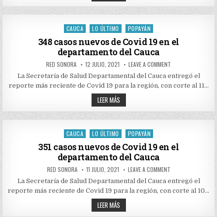
CASOS
EL
NUEVOS
DEPARTAMENTO
DE
DEL
COVID
CAUCA
19
CAUCA
LO ÚLTIMO
POPAYÁN
Posted
EN
EL
in
348 casos nuevos de Covid 19 en el
DEPARTAMENTO
departamento del Cauca
DEL
CAUCA
AUTHOR:
PUBLISHED
ON
RED SONORA
12 JULIO, 2021
LEAVE A COMMENT
DATE:
348
CASOS
La Secretaría de Salud Departamental del Cauca entregó el
NUEVOS
reporte más reciente de Covid 19 para la región, con corte al 11…
DE
COVID
348
19
LEER MÁS
EN
CASOS
EL
NUEVOS
DEPARTAMENTO
DE
DEL
COVID
CAUCA
19
CAUCA
LO ÚLTIMO
POPAYÁN
Posted
EN
EL
in
351 casos nuevos de Covid 19 en el
DEPARTAMENTO
departamento del Cauca
DEL
CAUCA
AUTHOR:
PUBLISHED
ON
RED SONORA
11 JULIO, 2021
LEAVE A COMMENT
DATE:
351
CASOS
La Secretaría de Salud Departamental del Cauca entregó el
NUEVOS
reporte más reciente de Covid 19 para la región, con corte al 10…
DE
COVID
351
19
LEER MÁS
EN
CASOS
EL