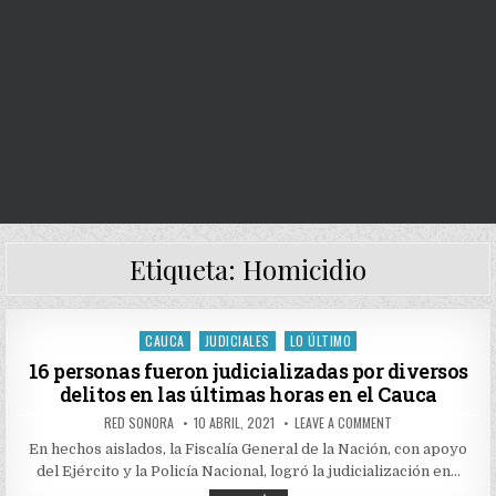
Etiqueta:
Homicidio
CAUCA
JUDICIALES
LO ÚLTIMO
Posted
in
16 personas fueron judicializadas por diversos
delitos en las últimas horas en el Cauca
AUTHOR:
PUBLISHED
ON
RED SONORA
10 ABRIL, 2021
LEAVE A COMMENT
DATE:
16
PERSONAS
En hechos aislados, la Fiscalía General de la Nación, con apoyo
FUERON
del Ejército y la Policía Nacional, logró la judicialización en…
JUDICIALIZADAS
POR