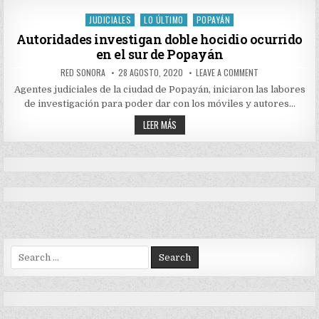
CAUCA
RURAL
DE
JUDICIALES
LO ÚLTIMO
POPAYÁN
Posted
JAMUNDÍ,
VALLE
in
Autoridades investigan doble hocidio ocurrido
DEL
en el sur de Popayán
CAUCA
AUTHOR:
PUBLISHED
ON
RED SONORA
28 AGOSTO, 2020
LEAVE A COMMENT
DATE:
AUTORIDADES
INVESTIGAN
Agentes judiciales de la ciudad de Popayán, iniciaron las labores
DOBLE
de investigación para poder dar con los móviles y autores…
HOCIDIO
OCURRIDO
AUTORIDADES
EN
LEER MÁS
EL
INVESTIGAN
SUR
DOBLE
DE
HOCIDIO
POPAYÁN
OCURRIDO
EN
EL
SUR
DE
POPAYÁN
Search
for: