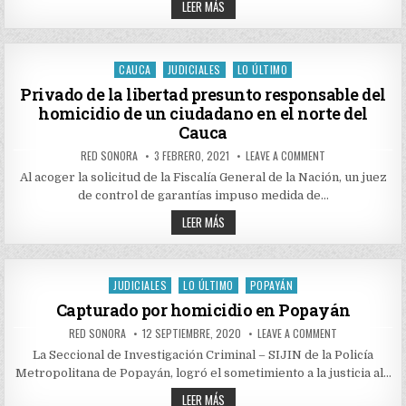
16
DIVERSOS
LEER MÁS
DELITOS
PERSONAS
EN
FUERON
LAS
JUDICIALIZADAS
ÚLTIMAS
POR
HORAS
DIVERSOS
CAUCA
JUDICIALES
LO ÚLTIMO
EN
Posted
DELITOS
EL
EN
in
Privado de la libertad presunto responsable del
CAUCA
LAS
homicidio de un ciudadano en el norte del
ÚLTIMAS
HORAS
Cauca
EN
EL
AUTHOR:
PUBLISHED
ON
RED SONORA
3 FEBRERO, 2021
LEAVE A COMMENT
CAUCA
DATE:
PRIVADO
DE
Al acoger la solicitud de la Fiscalía General de la Nación, un juez
LA
de control de garantías impuso medida de…
LIBERTAD
PRESUNTO
PRIVADO
RESPONSABLE
LEER MÁS
DEL
DE
HOMICIDIO
LA
DE
LIBERTAD
UN
PRESUNTO
CIUDADANO
RESPONSABLE
JUDICIALES
LO ÚLTIMO
POPAYÁN
EN
Posted
DEL
EL
HOMICIDIO
in
Capturado por homicidio en Popayán
NORTE
DE
DEL
UN
CAUCA
AUTHOR:
PUBLISHED
ON
RED SONORA
12 SEPTIEMBRE, 2020
LEAVE A COMMENT
CIUDADANO
DATE:
CAPTURADO
EN
POR
La Seccional de Investigación Criminal – SIJIN de la Policía
EL
HOMICIDIO
NORTE
Metropolitana de Popayán, logró el sometimiento a la justicia al…
EN
DEL
POPAYÁN
CAUCA
CAPTURADO
LEER MÁS