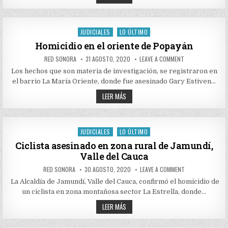
POR
HOMICIDIO
EN
POPAYÁN
JUDICIALES
LO ÚLTIMO
Posted
in
Homicidio en el oriente de Popayán
AUTHOR:
PUBLISHED
ON
RED SONORA
31 AGOSTO, 2020
LEAVE A COMMENT
DATE:
HOMICIDIO
EN
Los hechos que son materia de investigación, se registraron en
EL
el barrio La María Oriente, donde fue asesinado Gary Estiven…
ORIENTE
DE
HOMICIDIO
POPAYÁN
LEER MÁS
EN
EL
ORIENTE
DE
POPAYÁN
JUDICIALES
LO ÚLTIMO
Posted
in
Ciclista asesinado en zona rural de Jamundí,
Valle del Cauca
AUTHOR:
PUBLISHED
ON
RED SONORA
30 AGOSTO, 2020
LEAVE A COMMENT
DATE:
CICLISTA
ASESINADO
La Alcaldía de Jamundí, Valle del Cauca, confirmó el homicidio de
EN
un ciclista en zona montañosa sector La Estrella, donde…
ZONA
RURAL
CICLISTA
DE
LEER MÁS
JAMUNDÍ,
ASESINADO
VALLE
EN
DEL
ZONA