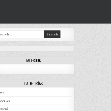
arch
:
FACEBOOK
CATEGORÍAS
uca
portes
neral