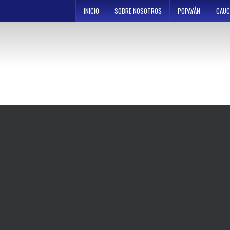
Skip
INICIO
SOBRE NOSOTROS
POPAYÁN
CAUC
to
content