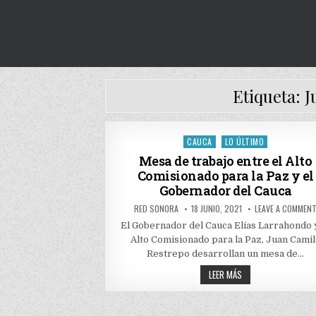
Etiqueta:
J
CAUCA
LO ÚLTIMO
Posted
in
Mesa de trabajo entre el Alto
Comisionado para la Paz y el
Gobernador del Cauca
AUTHOR:
PUBLISHED
RED SONORA
18 JUNIO, 2021
LEAVE A COMMEN
DATE:
El Gobernador del Cauca Elías Larrahondo 
Alto Comisionado para la Paz, Juan Cami
Restrepo desarrollan un mesa de…
MESA
LEER MÁS
DE
TRABAJO
ENTRE
EL