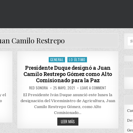
uan Camilo Restrepo
Se
for
GENERAL
LO ÚLTIMO
Posted
in
Presidente Duque designó a Juan
Camilo Restrepo Gómez como Alto
Comisionado para la Paz
ON
AUTHOR:
PUBLISHED
ON
T
RED SONORA
25 MAYO, 2021
LEAVE A COMMENT
MESA
DATE:
PRESIDENTE
DE
DUQUE
y el
El Presidente Iván Duque anunció este lunes la
TRABAJO
DESIGNÓ
lo
designación del Viceministro de Agricultura, Juan
ENTRE
A
EL
JUAN
Camilo Restrepo Gómez, como Alto
ALTO
CAMILO
Ca
COMISIONADO
RESTREPO
Comisionado…
PARA
GÓMEZ
LA
COMO
PRESIDENTE
De
LEER MÁS
PAZ
ALTO
DUQUE
Y
COMISIONADO
DESIGNÓ
EL
PARA
Ge
A