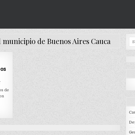
el municipio de Buenos Aires Cauca
Se
for
nos
ON
T
DOS
MUJERES
os de
ASESINADAS
ron
EN
BUENOS
AIRES
CAUCA
Ca
De
Ge