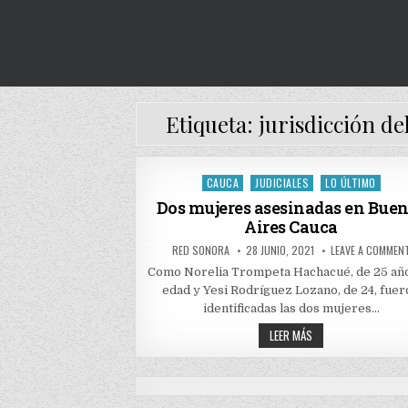
Etiqueta:
jurisdicción d
CAUCA
JUDICIALES
LO ÚLTIMO
Posted
in
Dos mujeres asesinadas en Bue
Aires Cauca
AUTHOR:
PUBLISHED
RED SONORA
28 JUNIO, 2021
LEAVE A COMMEN
DATE:
Como Norelia Trompeta Hachacué, de 25 añ
edad y Yesi Rodríguez Lozano, de 24, fue
identificadas las dos mujeres…
DOS
LEER MÁS
MUJERES
ASESINADAS
EN
BUENOS
AIRES
CAUCA