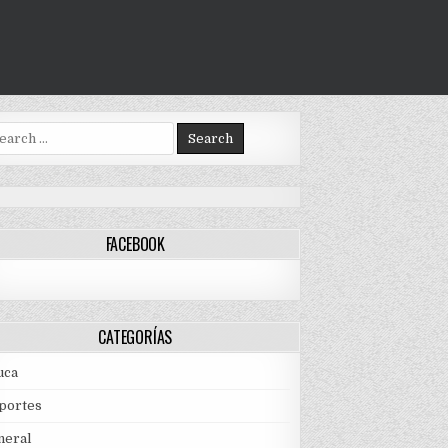
arch
:
FACEBOOK
CATEGORÍAS
uca
portes
neral