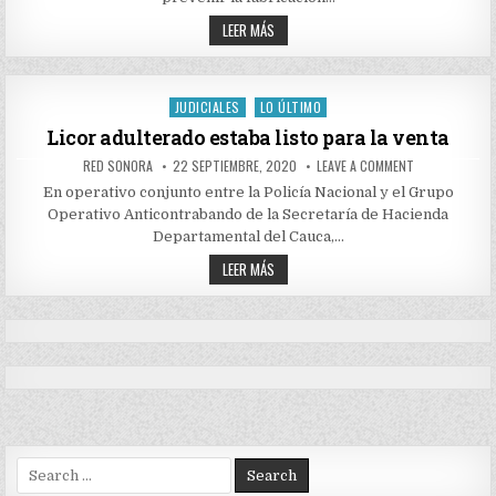
LA
POLICÍA
UNA
LEER MÁS
NACIONAL
MUJER
CON
FUE
130
SORPRENDIDA
BOTELLAS
POR
DE
LICOR
LA
JUDICIALES
LO ÚLTIMO
Posted
ADULTERADO.
POLICÍA
NACIONAL
in
Licor adulterado estaba listo para la venta
CON
130
AUTHOR:
PUBLISHED
ON
RED SONORA
22 SEPTIEMBRE, 2020
LEAVE A COMMENT
BOTELLAS
DATE:
LICOR
DE
ADULTERADO
En operativo conjunto entre la Policía Nacional y el Grupo
LICOR
ESTABA
ADULTERADO.
Operativo Anticontrabando de la Secretaría de Hacienda
LISTO
PARA
Departamental del Cauca,…
LA
VENTA
LICOR
LEER MÁS
ADULTERADO
ESTABA
LISTO
PARA
LA
VENTA
Search
for: