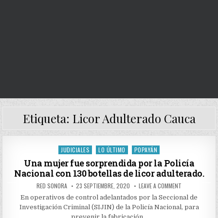
Etiqueta:
Licor Adulterado Cauca
JUDICIALES
LO ÚLTIMO
POPAYÁN
Posted
in
Una mujer fue sorprendida por la Policía
Nacional con 130 botellas de licor adulterado.
AUTHOR:
PUBLISHED
ON
RED SONORA
23 SEPTIEMBRE, 2020
LEAVE A COMMENT
DATE:
UNA
MUJER
En operativos de control adelantados por la Seccional de
FUE
Investigación Criminal (SIJIN) de la Policía Nacional, para
SORPRENDIDA
POR
prevenir la fabricación…