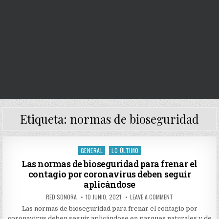
Etiqueta:
normas de bioseguridad
GENERAL
LO ÚLTIMO
Posted
in
Las normas de bioseguridad para frenar el
contagio por coronavirus deben seguir
aplicándose
AUTHOR:
PUBLISHED
ON
RED SONORA
10 JUNIO, 2021
LEAVE A COMMENT
DATE:
LAS
NORMAS
Las normas de bioseguridad para frenar el contagio por
DE
coronavirus deben seguir aplicándose en parques naturales y de