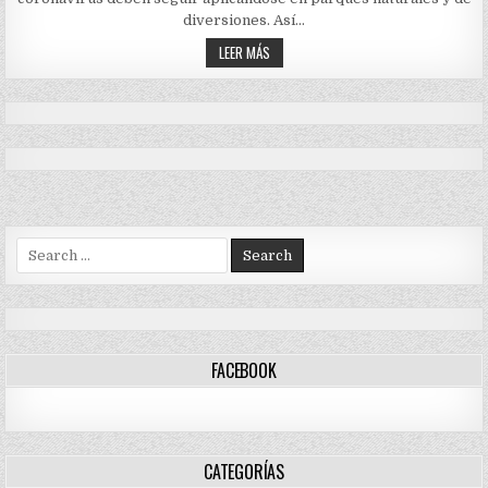
BIOSEGURIDAD
PARA
diversiones. Así…
FRENAR
EL
LAS
LEER MÁS
CONTAGIO
NORMAS
POR
DE
CORONAVIRUS
BIOSEGURIDAD
DEBEN
PARA
SEGUIR
APLICÁNDOSE
FRENAR
EL
CONTAGIO
POR
CORONAVIRUS
DEBEN
SEGUIR
APLICÁNDOSE
Search
for:
FACEBOOK
CATEGORÍAS