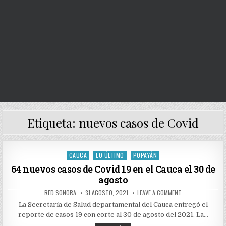
Etiqueta:
nuevos casos de Covid
CAUCA
LO ÚLTIMO
POPAYÁN
Posted
in
64 nuevos casos de Covid 19 en el Cauca el 30 de
agosto
AUTHOR:
PUBLISHED
ON
RED SONORA
31 AGOSTO, 2021
LEAVE A COMMENT
DATE:
64
NUEVOS
La Secretaría de Salud departamental del Cauca entregó el
CASOS
reporte de casos 19 con corte al 30 de agosto del 2021. La…
DE
COVID