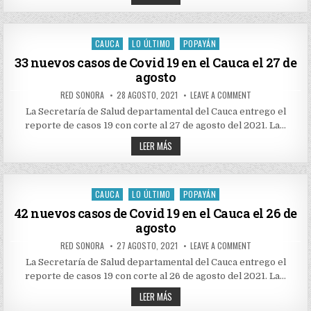
EN
NUEVOS
EL
CASOS
CAUCA
DE
EL
COVID
28
19
CAUCA
LO ÚLTIMO
POPAYÁN
DE
Posted
EN
AGOSTO
EL
in
33 nuevos casos de Covid 19 en el Cauca el 27 de
CAUCA
agosto
EL
28
DE
AUTHOR:
PUBLISHED
ON
RED SONORA
28 AGOSTO, 2021
LEAVE A COMMENT
AGOSTO
DATE:
33
NUEVOS
La Secretaría de Salud departamental del Cauca entrego el
CASOS
reporte de casos 19 con corte al 27 de agosto del 2021. La…
DE
COVID
33
19
LEER MÁS
EN
NUEVOS
EL
CASOS
CAUCA
DE
EL
COVID
27
19
CAUCA
LO ÚLTIMO
POPAYÁN
DE
Posted
EN
AGOSTO
EL
in
42 nuevos casos de Covid 19 en el Cauca el 26 de
CAUCA
agosto
EL
27
DE
AUTHOR:
PUBLISHED
ON
RED SONORA
27 AGOSTO, 2021
LEAVE A COMMENT
AGOSTO
DATE:
42
NUEVOS
La Secretaría de Salud departamental del Cauca entrego el
CASOS
reporte de casos 19 con corte al 26 de agosto del 2021. La…
DE
COVID
42
19
LEER MÁS
EN
NUEVOS