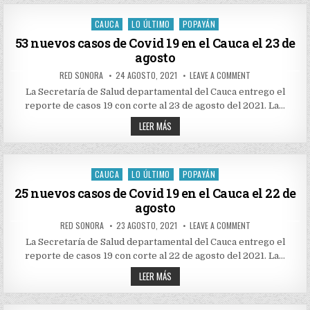
DE
EL
COVID
24
19
CAUCA
LO ÚLTIMO
POPAYÁN
DE
Posted
EN
AGOSTO
EL
in
53 nuevos casos de Covid 19 en el Cauca el 23 de
CAUCA
agosto
EL
24
DE
AUTHOR:
PUBLISHED
ON
RED SONORA
24 AGOSTO, 2021
LEAVE A COMMENT
AGOSTO
DATE:
53
NUEVOS
La Secretaría de Salud departamental del Cauca entrego el
CASOS
reporte de casos 19 con corte al 23 de agosto del 2021. La…
DE
COVID
53
19
LEER MÁS
EN
NUEVOS
EL
CASOS
CAUCA
DE
EL
COVID
23
19
CAUCA
LO ÚLTIMO
POPAYÁN
DE
Posted
EN
AGOSTO
EL
in
25 nuevos casos de Covid 19 en el Cauca el 22 de
CAUCA
agosto
EL
23
DE
AUTHOR:
PUBLISHED
ON
RED SONORA
23 AGOSTO, 2021
LEAVE A COMMENT
AGOSTO
DATE:
25
NUEVOS
La Secretaría de Salud departamental del Cauca entrego el
CASOS
reporte de casos 19 con corte al 22 de agosto del 2021. La…
DE
COVID
25
19
LEER MÁS
EN
NUEVOS
EL
CASOS
CAUCA
DE
EL