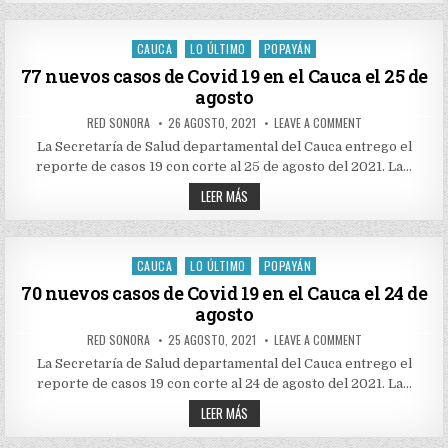
EL
CASOS
CAUCA
DE
EL
COVID
26
19
CAUCA
LO ÚLTIMO
POPAYÁN
DE
Posted
EN
AGOSTO
EL
in
77 nuevos casos de Covid 19 en el Cauca el 25 de
CAUCA
agosto
EL
26
DE
AUTHOR:
PUBLISHED
ON
RED SONORA
26 AGOSTO, 2021
LEAVE A COMMENT
AGOSTO
DATE:
77
NUEVOS
La Secretaría de Salud departamental del Cauca entrego el
CASOS
reporte de casos 19 con corte al 25 de agosto del 2021. La…
DE
COVID
77
19
LEER MÁS
EN
NUEVOS
EL
CASOS
CAUCA
DE
EL
COVID
25
19
CAUCA
LO ÚLTIMO
POPAYÁN
DE
Posted
EN
AGOSTO
EL
in
70 nuevos casos de Covid 19 en el Cauca el 24 de
CAUCA
agosto
EL
25
DE
AUTHOR:
PUBLISHED
ON
RED SONORA
25 AGOSTO, 2021
LEAVE A COMMENT
AGOSTO
DATE:
70
NUEVOS
La Secretaría de Salud departamental del Cauca entrego el
CASOS
reporte de casos 19 con corte al 24 de agosto del 2021. La…
DE
COVID
70
19
LEER MÁS
EN
NUEVOS
EL
CASOS
CAUCA