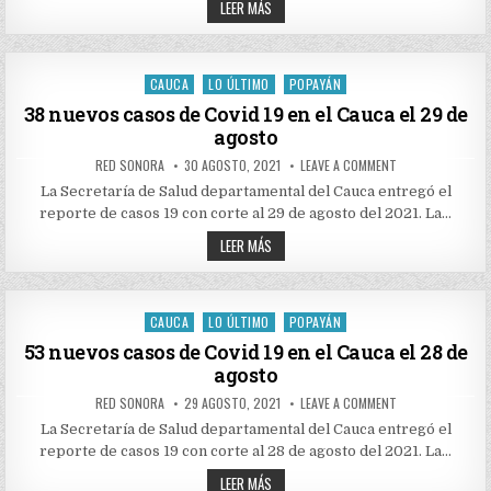
64
19
LEER MÁS
EN
NUEVOS
EL
CASOS
CAUCA
DE
EL
COVID
30
19
CAUCA
LO ÚLTIMO
POPAYÁN
DE
Posted
EN
AGOSTO
EL
in
38 nuevos casos de Covid 19 en el Cauca el 29 de
CAUCA
agosto
EL
30
DE
AUTHOR:
PUBLISHED
ON
RED SONORA
30 AGOSTO, 2021
LEAVE A COMMENT
AGOSTO
DATE:
38
NUEVOS
La Secretaría de Salud departamental del Cauca entregó el
CASOS
reporte de casos 19 con corte al 29 de agosto del 2021. La…
DE
COVID
38
19
LEER MÁS
EN
NUEVOS
EL
CASOS
CAUCA
DE
EL
COVID
29
19
CAUCA
LO ÚLTIMO
POPAYÁN
DE
Posted
EN
AGOSTO
EL
in
53 nuevos casos de Covid 19 en el Cauca el 28 de
CAUCA
agosto
EL
29
DE
AUTHOR:
PUBLISHED
ON
RED SONORA
29 AGOSTO, 2021
LEAVE A COMMENT
AGOSTO
DATE:
53
NUEVOS
La Secretaría de Salud departamental del Cauca entregó el
CASOS
reporte de casos 19 con corte al 28 de agosto del 2021. La…
DE
COVID
53
19
LEER MÁS