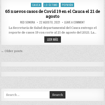
COVID
22
19
CAUCA
LO ÚLTIMO
POPAYÁN
DE
Posted
EN
AGOSTO
EL
in
65 nuevos casos de Covid 19 en el Cauca el 21 de
CAUCA
agosto
EL
22
DE
AUTHOR:
PUBLISHED
ON
RED SONORA
22 AGOSTO, 2021
LEAVE A COMMENT
AGOSTO
DATE:
65
NUEVOS
La Secretaría de Salud departamental del Cauca entrego el
CASOS
reporte de casos 19 con corte al 21 de agosto del 2021. La…
DE
COVID
65
19
LEER MÁS
EN
NUEVOS
EL
CASOS
CAUCA
DE
Navegación
EL
COVID
← Older posts
21
19
DE
de
EN
AGOSTO
EL
entradas
CAUCA
EL
21
DE
AGOSTO
Search
for: