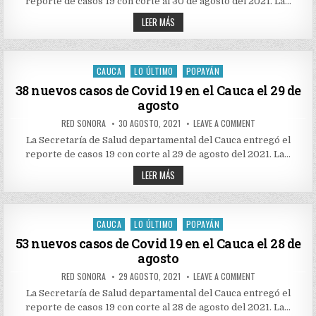
reporte de casos 19 con corte al 30 de agosto del 2021. La…
DE
COVID
64
19
LEER MÁS
EN
NUEVOS
EL
CASOS
CAUCA
DE
EL
COVID
30
19
CAUCA
LO ÚLTIMO
POPAYÁN
DE
Posted
EN
AGOSTO
EL
in
38 nuevos casos de Covid 19 en el Cauca el 29 de
CAUCA
agosto
EL
30
DE
AUTHOR:
PUBLISHED
ON
RED SONORA
30 AGOSTO, 2021
LEAVE A COMMENT
AGOSTO
DATE:
38
NUEVOS
La Secretaría de Salud departamental del Cauca entregó el
CASOS
reporte de casos 19 con corte al 29 de agosto del 2021. La…
DE
COVID
38
19
LEER MÁS
EN
NUEVOS
EL
CASOS
CAUCA
DE
EL
COVID
29
19
CAUCA
LO ÚLTIMO
POPAYÁN
DE
Posted
EN
AGOSTO
EL
in
53 nuevos casos de Covid 19 en el Cauca el 28 de
CAUCA
agosto
EL
29
DE
AUTHOR:
PUBLISHED
ON
RED SONORA
29 AGOSTO, 2021
LEAVE A COMMENT
AGOSTO
DATE:
53
NUEVOS
La Secretaría de Salud departamental del Cauca entregó el
CASOS
reporte de casos 19 con corte al 28 de agosto del 2021. La…
DE