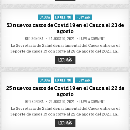
NUEVOS
EL
CASOS
CAUCA
DE
EL
COVID
24
19
CAUCA
LO ÚLTIMO
POPAYÁN
DE
Posted
EN
AGOSTO
EL
in
53 nuevos casos de Covid 19 en el Cauca el 23 de
CAUCA
agosto
EL
24
DE
AUTHOR:
PUBLISHED
ON
RED SONORA
24 AGOSTO, 2021
LEAVE A COMMENT
AGOSTO
DATE:
53
NUEVOS
La Secretaría de Salud departamental del Cauca entrego el
CASOS
reporte de casos 19 con corte al 23 de agosto del 2021. La…
DE
COVID
53
19
LEER MÁS
EN
NUEVOS
EL
CASOS
CAUCA
DE
EL
COVID
23
19
CAUCA
LO ÚLTIMO
POPAYÁN
DE
Posted
EN
AGOSTO
EL
in
25 nuevos casos de Covid 19 en el Cauca el 22 de
CAUCA
agosto
EL
23
DE
AUTHOR:
PUBLISHED
ON
RED SONORA
23 AGOSTO, 2021
LEAVE A COMMENT
AGOSTO
DATE:
25
NUEVOS
La Secretaría de Salud departamental del Cauca entrego el
CASOS
reporte de casos 19 con corte al 22 de agosto del 2021. La…
DE
COVID
25
19
LEER MÁS
EN
NUEVOS
EL