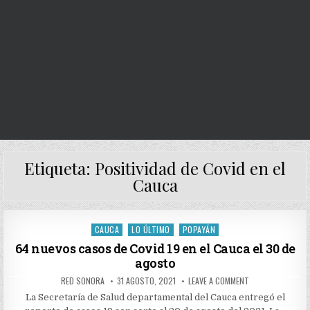
Etiqueta:
Positividad de Covid en el
Cauca
CAUCA
LO ÚLTIMO
POPAYÁN
Posted
in
64 nuevos casos de Covid 19 en el Cauca el 30 de
agosto
AUTHOR:
PUBLISHED
ON
RED SONORA
31 AGOSTO, 2021
LEAVE A COMMENT
DATE:
64
NUEVOS
La Secretaría de Salud departamental del Cauca entregó el
CASOS