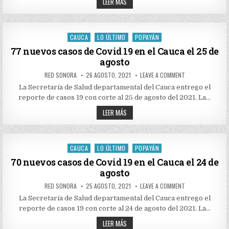
42
19
LEER MÁS
EN
NUEVOS
EL
CASOS
CAUCA
DE
EL
COVID
26
19
CAUCA
LO ÚLTIMO
POPAYÁN
DE
Posted
EN
AGOSTO
EL
in
77 nuevos casos de Covid 19 en el Cauca el 25 de
CAUCA
agosto
EL
26
DE
AUTHOR:
PUBLISHED
ON
RED SONORA
26 AGOSTO, 2021
LEAVE A COMMENT
AGOSTO
DATE:
77
NUEVOS
La Secretaría de Salud departamental del Cauca entrego el
CASOS
reporte de casos 19 con corte al 25 de agosto del 2021. La…
DE
COVID
77
19
LEER MÁS
EN
NUEVOS
EL
CASOS
CAUCA
DE
EL
COVID
25
19
CAUCA
LO ÚLTIMO
POPAYÁN
DE
Posted
EN
AGOSTO
EL
in
70 nuevos casos de Covid 19 en el Cauca el 24 de
CAUCA
agosto
EL
25
DE
AUTHOR:
PUBLISHED
ON
RED SONORA
25 AGOSTO, 2021
LEAVE A COMMENT
AGOSTO
DATE:
70
NUEVOS
La Secretaría de Salud departamental del Cauca entrego el
CASOS
reporte de casos 19 con corte al 24 de agosto del 2021. La…
DE
COVID
70
19
LEER MÁS
EN