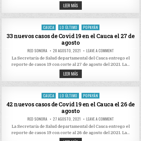
COVID
53
19
LEER MÁS
EN
NUEVOS
EL
CASOS
CAUCA
DE
EL
COVID
28
19
CAUCA
LO ÚLTIMO
POPAYÁN
DE
Posted
EN
AGOSTO
EL
in
33 nuevos casos de Covid 19 en el Cauca el 27 de
CAUCA
agosto
EL
28
DE
AUTHOR:
PUBLISHED
ON
RED SONORA
28 AGOSTO, 2021
LEAVE A COMMENT
AGOSTO
DATE:
33
NUEVOS
La Secretaría de Salud departamental del Cauca entrego el
CASOS
reporte de casos 19 con corte al 27 de agosto del 2021. La…
DE
COVID
33
19
LEER MÁS
EN
NUEVOS
EL
CASOS
CAUCA
DE
EL
COVID
27
19
CAUCA
LO ÚLTIMO
POPAYÁN
DE
Posted
EN
AGOSTO
EL
in
42 nuevos casos de Covid 19 en el Cauca el 26 de
CAUCA
agosto
EL
27
DE
AUTHOR:
PUBLISHED
ON
RED SONORA
27 AGOSTO, 2021
LEAVE A COMMENT
AGOSTO
DATE:
42
NUEVOS
La Secretaría de Salud departamental del Cauca entrego el
CASOS
reporte de casos 19 con corte al 26 de agosto del 2021. La…
DE
COVID