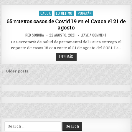
CASOS
CAUCA
DE
EL
COVID
22
19
CAUCA
LO ÚLTIMO
POPAYÁN
DE
Posted
EN
AGOSTO
EL
in
65 nuevos casos de Covid 19 en el Cauca el 21 de
CAUCA
agosto
EL
22
DE
AUTHOR:
PUBLISHED
ON
RED SONORA
22 AGOSTO, 2021
LEAVE A COMMENT
AGOSTO
DATE:
65
NUEVOS
La Secretaría de Salud departamental del Cauca entrego el
CASOS
reporte de casos 19 con corte al 21 de agosto del 2021. La…
DE
COVID
65
19
LEER MÁS
EN
NUEVOS
EL
CASOS
CAUCA
DE
Navegación
EL
COVID
← Older posts
21
19
DE
de
EN
AGOSTO
EL
entradas
CAUCA
EL
21
DE
AGOSTO
Search
for: