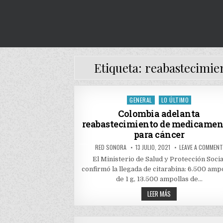
Etiqueta:
reabastecimie
GENERAL
LO ÚLTIMO
Posted
in
Colombia adelanta
reabastecimiento de medicamen
para cáncer
AUTHOR:
PUBLISHED
RED SONORA
13 JULIO, 2021
LEAVE A COMMEN
DATE:
El Ministerio de Salud y Protección Socia
confirmó la llegada de citarabina: 6.500 amp
de 1 g, 13.500 ampollas de…
COLOMBIA
LEER MÁS
ADELANTA
REABASTECIMIENTO
DE
MEDICAMENTOS