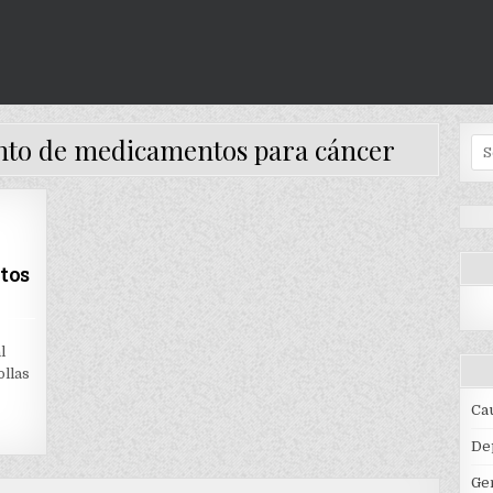
nto de medicamentos para cáncer
Se
for
tos
ON
T
COLOMBIA
ADELANTA
l
REABASTECIMIENTO
ollas
DE
MEDICAMENTOS
PARA
Ca
CÁNCER
De
Ge