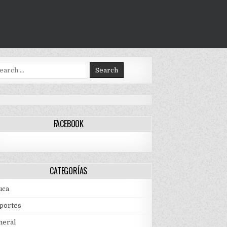
arch
:
FACEBOOK
CATEGORÍAS
uca
portes
neral