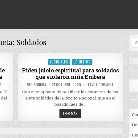
ueta:
Soldados
Se
for
JUDICIALES
LO ÚLTIMO
Posted
in
de
Piden juicio espiritual para soldados
a
que violaron niña Embera
ON
AUTHOR:
PUBLISHED
ON
NT
RED SONORA
21 OCTUBRE, 2020
LEAVE A COMMENT
CAPTURADO
DATE:
PIDEN
CON
JUICIO
e El
Con el propósito de purificar los espíritus de los
200
ESPIRITUAL
 del
siete soldados del Ejército Nacional, que en el
KILOGRAMOS
PARA
DE
SOLDADOS
pasado mes de…
MARIHUANA
QUE
EN
VIOLARON
PIDEN
LEER MÁS
VILLA
NIÑA
Ca
JUICIO
RICA
EMBERA
ESPIRITUAL
CAUCA
PARA
De
SOLDADOS
QUE
Ge
VIOLARON