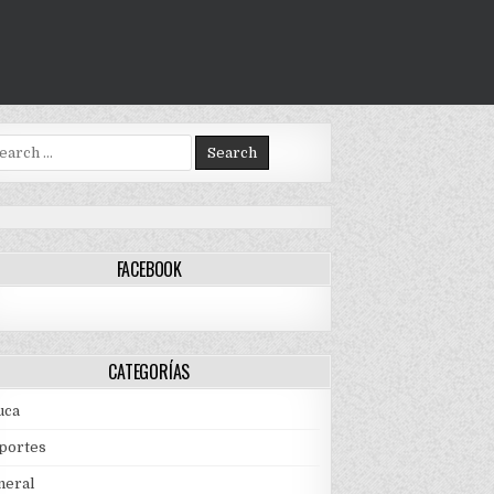
arch
:
FACEBOOK
CATEGORÍAS
uca
portes
neral