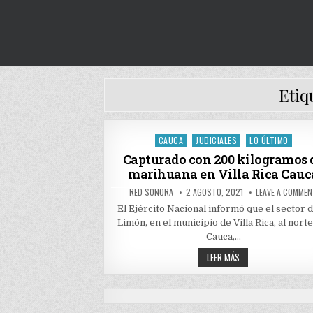
Etiq
CAUCA
JUDICIALES
LO ÚLTIMO
Posted
in
Capturado con 200 kilogramos 
marihuana en Villa Rica Cauc
AUTHOR:
PUBLISHED
RED SONORA
2 AGOSTO, 2021
LEAVE A COMME
DATE:
El Ejército Nacional informó que el sector d
Limón, en el municipio de Villa Rica, al norte
Cauca,…
CAPTURADO
LEER MÁS
CON
200
KILOGRAMOS
DE
MARIHUANA
EN