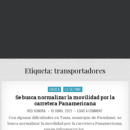
Etiqueta:
transportadores
CAUCA
LO ÚLTIMO
Posted
in
Se busca normalizar la movilidad por la
carretera Panamericana
AUTHOR:
PUBLISHED
ON
RED SONORA
10 JUNIO, 2021
LEAVE A COMMENT
DATE:
SE
BUSCA
Con algunas dificultades en Tunía, municipio de Piendamó, se
NORMALIZAR
busca normalizar la movilidad por la carretera Panamericana,
LA
MOVILIDAD
según informaron los…