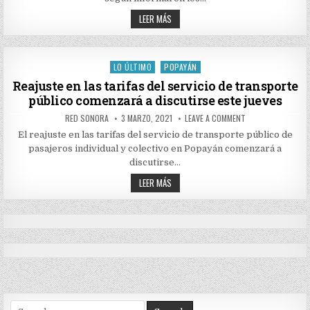
POR
LA
SE
LEER MÁS
CARRETERA
BUSCA
PANAMERICANA
NORMALIZAR
LA
MOVILIDAD
POR
LO ÚLTIMO
POPAYÁN
Posted
LA
CARRETERA
in
Reajuste en las tarifas del servicio de transporte
PANAMERICANA
público comenzará a discutirse este jueves
AUTHOR:
PUBLISHED
ON
RED SONORA
3 MARZO, 2021
LEAVE A COMMENT
DATE:
REAJUSTE
EN
El reajuste en las tarifas del servicio de transporte público de
LAS
pasajeros individual y colectivo en Popayán comenzará a
TARIFAS
DEL
discutirse…
SERVICIO
DE
REAJUSTE
LEER MÁS
TRANSPORTE
EN
PÚBLICO
LAS
COMENZARÁ
TARIFAS
A
DEL
DISCUTIRSE
ESTE
SERVICIO
JUEVES
DE
TRANSPORTE
PÚBLICO
COMENZARÁ
A
DISCUTIRSE
ESTE
JUEVES
Search