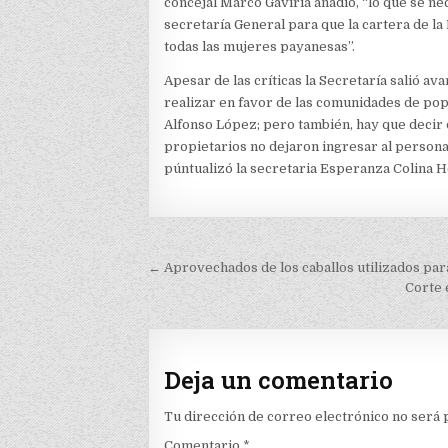
concejal Marco Gaviria añadió, “lo que se ne
secretaría General para que la cartera de l
todas las mujeres payanesas”.
Apesar de las críticas la Secretaría salió a
realizar en favor de las comunidades de pop
Alfonso López; pero también, hay que decir q
propietarios no dejaron ingresar al persona
púntualizó la secretaria Esperanza Colina 
Navegación
← Aprovechados de los caballos utilizados par
de
Corte 
entradas
Deja un comentario
Tu dirección de correo electrónico no será 
Comentario
*