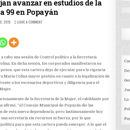
jan avanzar en estudios de la
 99 en Popayán
HED
ON
O, 2019
LEAVE A COMMENT
COPROPIETARIOS
NO
DEJAN
AVANZAR
EN
ESTUDIOS
DE
a cabo una sesión de Control político a la Secretaría
LA
Ca
lina. En dicha sesión, los corporados manifestaron su
MANZANA
pesos, que esta cartera dejo de ejecutar para la vigencia
99
De
EN
tora María Colina mayor gestión en cuanto a la legalización de
Ge
POPAYÁN
frente a los escenarios deportivos y diligencia para el
 Mujer.
Jud
ncionamiento de la Secretaría de la Mujer, el cabildante por
Lo
 afirmó, “el Concejo Municipal de Popayán dio las
Pol
ón de esta nueva dependencia, pero lastimosamente hoy
una secretaría sin recursos ni fuerza, por lo que
Po
 política para que esta cartera pueda emerger. A lo que el