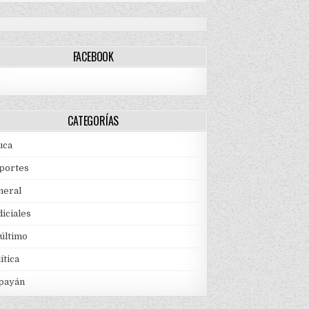
FACEBOOK
CATEGORÍAS
uca
portes
neral
iciales
 último
ítica
payán