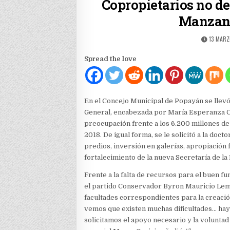
Copropietarios no de
Manzana
PUBLIS
13 MARZ
DATE:
Spread the love
En el Concejo Municipal de Popayán se llevó 
General, encabezada por María Esperanza Co
preocupación frente a los 6.200 millones de 
2018. De igual forma, se le solicitó a la doc
predios, inversión en galerías, apropiación 
fortalecimiento de la nueva Secretaría de la
Frente a la falta de recursos para el buen fu
el partido Conservador Byron Mauricio Lema
facultades correspondientes para la creaci
vemos que existen muchas dificultades… hay 
solicitamos el apoyo necesario y la voluntad