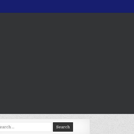
arch
: