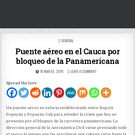
POSTED
GENERAL
IN
Puente aéreo en el Cauca por
bloqueo de la Panamericana
PUBLISHED
ON
18 MARZO, 2019
LEAVE A COMMENT
DATE:
PUENTE
AÉREO
Spread the love
EN
EL
CAUCA
POR
BLOQUEO
Un puente aéreo se estaría estableciendo entre Bogotá-
DE
Popayán y Popayán-Cali para atender la crisis que hoy se
LA
presenta por el bloqueo de la carretera panamericana. La
PANAMERICANA
dirección general de la Aeronáutica Civil viene prestando todo
el apoyo lo mismo que las aerolíneas que cubren rutas hasta la