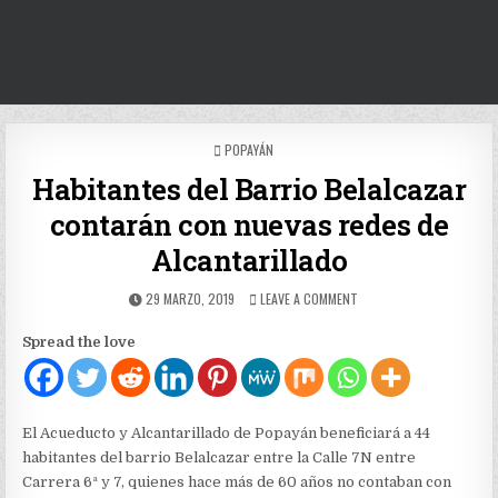
POSTED
POPAYÁN
IN
Habitantes del Barrio Belalcazar
contarán con nuevas redes de
Alcantarillado
PUBLISHED
ON
29 MARZO, 2019
LEAVE A COMMENT
DATE:
HABITANTES
DEL
Spread the love
BARRIO
BELALCAZAR
CONTARÁN
CON
NUEVAS
El Acueducto y Alcantarillado de Popayán beneficiará a 44
REDES
habitantes del barrio Belalcazar entre la Calle 7N entre
DE
Carrera 6ª y 7, quienes hace más de 60 años no contaban con
ALCANTARILLADO