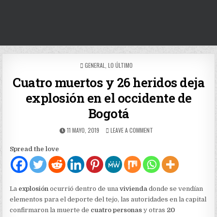
POSTED
GENERAL
,
LO ÚLTIMO
IN
Cuatro muertos y 26 heridos deja
explosión en el occidente de
Bogotá
PUBLISHED
ON
11 MAYO, 2019
LEAVE A COMMENT
DATE:
CUATRO
MUERTOS
Spread the love
Y
26
HERIDOS
DEJA
EXPLOSIÓN
La
explosión
ocurrió dentro de una
vivienda
donde se vendían
EN
elementos para el deporte del tejo, las autoridades en la capital
EL
confirmaron la muerte de
cuatro personas
y otras
20
OCCIDENTE