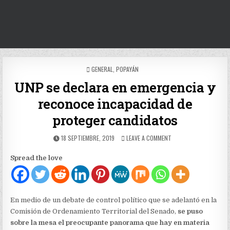
POSTED
GENERAL
,
POPAYÁN
IN
UNP se declara en emergencia y
reconoce incapacidad de
proteger candidatos
PUBLISHED
ON
18 SEPTIEMBRE, 2019
LEAVE A COMMENT
DATE:
UNP
SE
Spread the love
DECLARA
EN
EMERGENCIA
Y
RECONOCE
En medio de un debate de control político que se adelantó en la
INCAPACIDAD
Comisión de Ordenamiento Territorial del Senado,
se puso
DE
sobre la mesa el preocupante panorama que hay en materia
PROTEGER