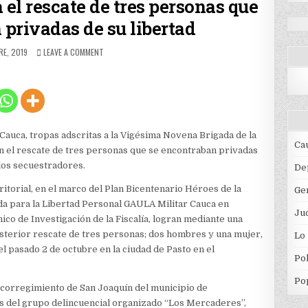
 el rescate de tres personas que
 privadas de su libertad
ED
ON
E, 2019
LEAVE A COMMENT
EJÉRCITO
NACIONAL
LOGRA
EL
RESCATE
DE
TRES
Cauca, tropas adscritas a la Vigésima Novena Brigada de la
PERSONAS
Ca
an el rescate de tres personas que se encontraban privadas
QUE
 los secuestradores.
SE
De
ENCONTRABAN
itorial, en el marco del Plan Bicentenario Héroes de la
Ge
PRIVADAS
DE
ada para la Libertad Personal GAULA Militar Cauca en
Jud
SU
o de Investigación de la Fiscalía, logran mediante una
LIBERTAD
posterior rescate de tres personas; dos hombres y una mujer,
Lo
el pasado 2 de octubre en la ciudad de Pasto en el
Pol
Po
l corregimiento de San Joaquín del municipio de
s del grupo delincuencial organizado “Los Mercaderes”,