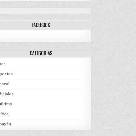
FACEBOOK
CATEGORÍAS
uca
portes
neral
iciales
 último
ítica
payán