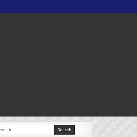
arch
: