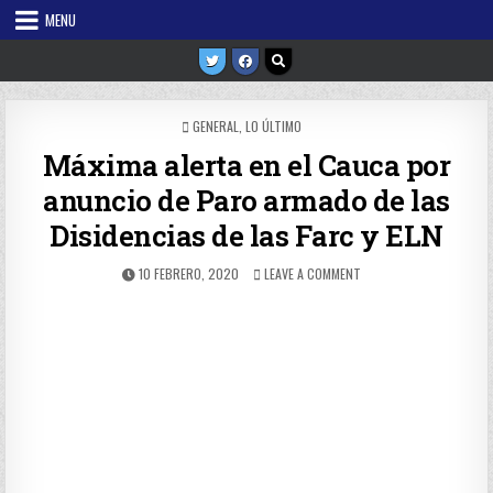
Skip
MENU
to
content
POSTED
GENERAL
,
LO ÚLTIMO
IN
Máxima alerta en el Cauca por
anuncio de Paro armado de las
Disidencias de las Farc y ELN
PUBLISHED
ON
10 FEBRERO, 2020
LEAVE A COMMENT
DATE:
MÁXIMA
ALERTA
EN
EL
CAUCA
POR
ANUNCIO
DE
PARO
ARMADO
DE