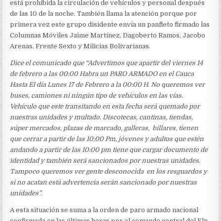
está prohibida la circulación de vehículos y personal después
de las 10 de la noche. También llama la atención porque por
primera vez este grupo disidente envía un panfleto firmado las
Columnas Móviles Jaime Martínez, Dagoberto Ramos, Jacobo
Arenas, Frente Sexto y Milicias Bolivarianas.
Dice el comunicado que “Advertimos que apartir del viernes 14
de febrero a las 00:00 Habra un PARO ARMADO en el Cauca
Hasta El día Lunes 17 de Febrero a la 00:00 H. No queremos ver
buses, camiones ni ningún tipo de vehículos en las vías.
Vehículo que este transitando en esta fecha será quemado por
nuestras unidades y multado. Discotecas, cantinas, tiendas,
súper mercados, plazas de marcado, galleras, billares, tienen
que cerrar a partir de las 10:00 Pm, jóvenes y adultos que estén
andando a partir de las 10:00 pm tiene que cargar documento de
identidad y también será sancionados por nuestras unidades.
Tampoco queremos ver gente desconocida en los resguardos y
si no acatan está advertencia serán sancionado por nuestras
unidades”.
A esta situación se suma a la orden de paro armado nacional
confirmada en las últimas horas por el comando central del Eln,