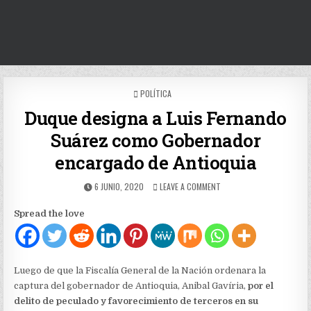
POSTED
POLÍTICA
IN
Duque designa a Luis Fernando
Suárez como Gobernador
encargado de Antioquia
PUBLISHED
ON
6 JUNIO, 2020
LEAVE A COMMENT
DATE:
DUQUE
DESIGNA
Spread the love
A
LUIS
FERNANDO
SUÁREZ
COMO
Luego de que la Fiscalía General de la Nación ordenara la
GOBERNADOR
captura del gobernador de Antioquia, Anibal Gavíria,
por el
ENCARGADO
delito de peculado y favorecimiento de terceros en su
DE