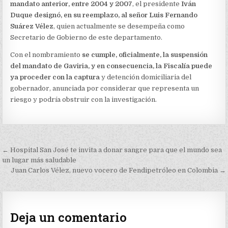
ANTIOQUIA
mandato anterior, entre 2004 y 2007
, el presidente
Iván
Duque designó, en su reemplazo, al señor Luis Fernando
Suárez Vélez
, quien actualmente se desempeña como
Secretario de Gobierno de este departamento.
Con el nombramiento
se cumple, oficialmente, la suspensión
del mandato de Gaviria, y en consecuencia, la Fiscalía puede
ya proceder con la captura
y detención domiciliaria del
gobernador, anunciada por considerar que representa un
riesgo y podría obstruir con la investigación.
Navegación
← Hospital San José te invita a donar sangre para que el mundo sea
de
un lugar más saludable
Juan Carlos Vélez, nuevo vocero de Fendipetróleo en Colombia →
entradas
Deja un comentario