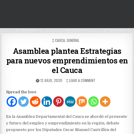
POSTED
CAUCA
,
GENERAL
IN
Asamblea plantea Estrategias
para nuevos emprendimientos en
el Cauca
PUBLISHED
ON
13 JULIO, 2020
LEAVE A COMMENT
DATE:
ASAMBLEA
PLANTEA
Spread the love
ESTRATEGIAS
PARA
NUEVOS
EMPRENDIMIENTOS
EN
En la Asamblea Departamental del Cauca se abordó el presente
EL
y futuro del empleo y emprendimiento en la región, debate
CAUCA
propuesto por los Diputados Oscar Manuel Castrillón del