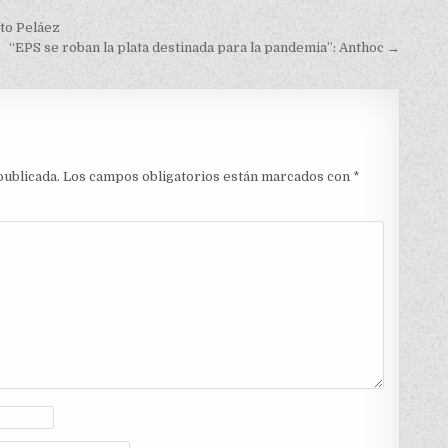
to Peláez
“EPS se roban la plata destinada para la pandemia”: Anthoc →
publicada.
Los campos obligatorios están marcados con
*