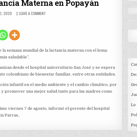
tancia Materna en Popayán
ED
ON
O, 2020
LEAVE A COMMENT
SEMANA
DE
LA
LACTANCIA
MATERNA
EN
POPAYÁN
 la semana mundial de la lactancia materna con el lema:
 más saludable”.
Ca
anizan desde el hospital universitario San José y se espera
uto colombiano de bienestar familiar, entre otras entidades.
De
ación infantil en el medio ambiente y el cambio climático, por
Ge
na y promover una mejor salud tanto para las madres como
Jud
Lo
mo viernes 7 de agosto, informó el gerente del hospital
Pol
a Parras..
Po