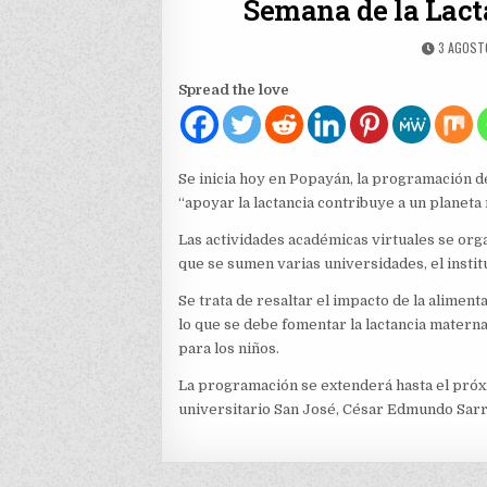
Semana de la Lac
PUBLISH
3 AGOST
DATE:
Spread the love
Se inicia hoy en Popayán, la programación de
“apoyar la lactancia contribuye a un planeta
Las actividades académicas virtuales se org
que se sumen varias universidades, el instit
Se trata de resaltar el impacto de la aliment
lo que se debe fomentar la lactancia mater
para los niños.
La programación se extenderá hasta el próxi
universitario San José, César Edmundo Sarri