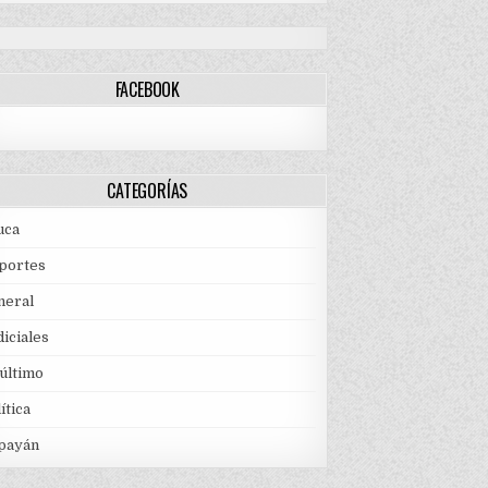
FACEBOOK
CATEGORÍAS
uca
portes
neral
iciales
 último
ítica
payán