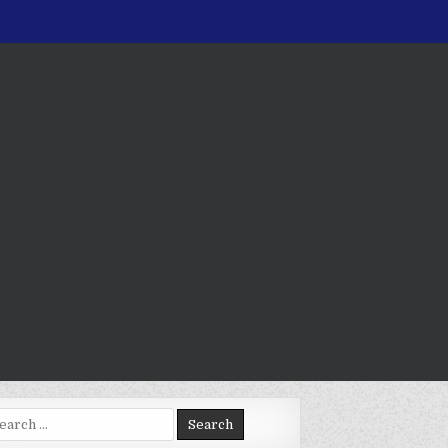
arch
: