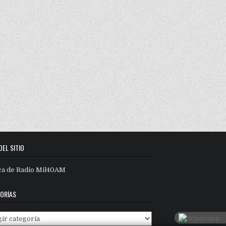
DEL SITIO
ca de Radio Mil40AM
ORÍAS
orías