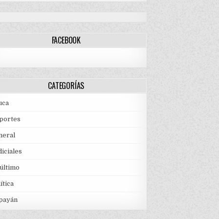
FACEBOOK
CATEGORÍAS
uca
portes
neral
iciales
 último
ítica
payán