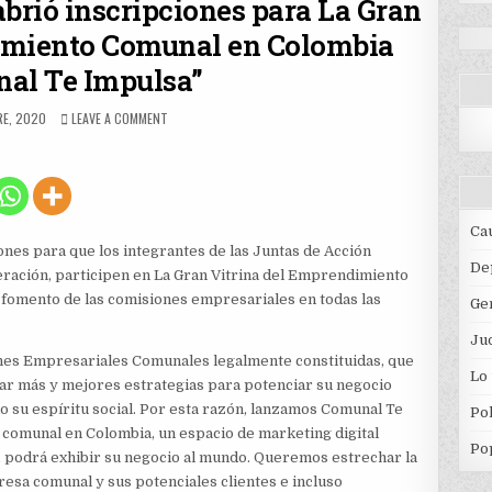
 abrió inscripciones para La Gran
imiento Comunal en Colombia
al Te Impulsa”
D
ON
RE, 2020
LEAVE A COMMENT
MINISTERIO
DEL
INTERIOR
ABRIÓ
INSCRIPCIONES
PARA
Ca
LA
iones para que los integrantes de las Juntas de Acción
GRAN
De
ración, participen en La Gran Vitrina del Emprendimiento
VITRINA
y fomento de las comisiones empresariales en todas las
DEL
Ge
EMPRENDIMIENTO
COMUNAL
Jud
EN
ones Empresariales Comunales legalmente constituidas, que
Lo
COLOMBIA
nar más y mejores estrategias para potenciar su negocio
“COMUNAL
o su espíritu social. Por esta razón, lanzamos Comunal Te
Pol
TE
 comunal en Colombia, un espacio de marketing digital
IMPULSA”
Po
, podrá exhibir su negocio al mundo. Queremos estrechar la
esa comunal y sus potenciales clientes e incluso