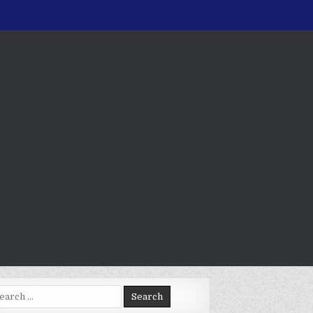
arch
: