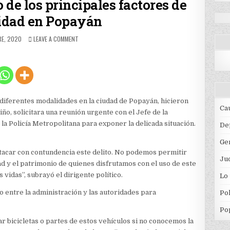
 de los principales factores de
idad en Popayán
D
ON
RE, 2020
LEAVE A COMMENT
ROBO
DE
BICICLETAS
UNO
DE
LOS
PRINCIPALES
n diferentes modalidades en la ciudad de Popayán, hicieron
FACTORES
Ca
ño, solicitara una reunión urgente con el Jefe de la
DE
e la Policía Metropolitana para exponer la delicada situación.
INSEGURIDAD
De
EN
Ge
POPAYÁN
atacar con contundencia este delito. No podemos permitir
Jud
ad y el patrimonio de quienes disfrutamos con el uso de este
vidas”, subrayó el dirigente político.
Lo
o entre la administración y las autoridades para
Pol
Po
r bicicletas o partes de estos vehículos si no conocemos la