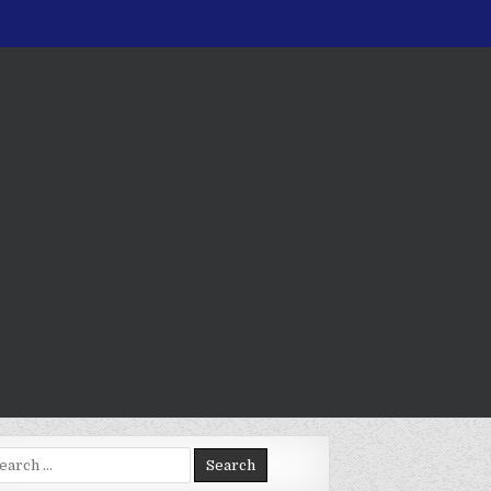
arch
: