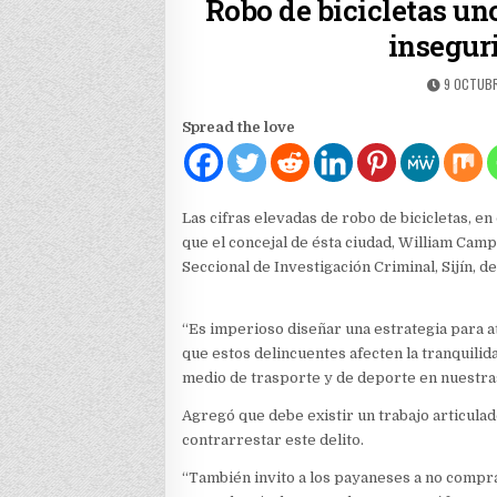
Robo de bicicletas uno
insegur
PUBLISHE
9 OCTUB
DATE:
Spread the love
Las cifras elevadas de robo de bicicletas, e
que el concejal de ésta ciudad, William Campi
Seccional de Investigación Criminal, Sijín, d
“Es imperioso diseñar una estrategia para 
que estos delincuentes afecten la tranquilid
medio de trasporte y de deporte en nuestras 
Agregó que debe existir un trabajo articulad
contrarrestar este delito.
“También invito a los payaneses a no compra