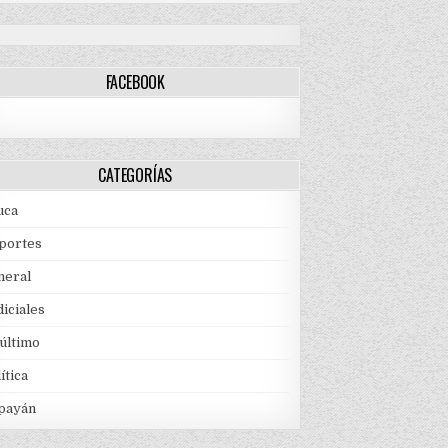
FACEBOOK
CATEGORÍAS
uca
portes
neral
iciales
 último
ítica
payán