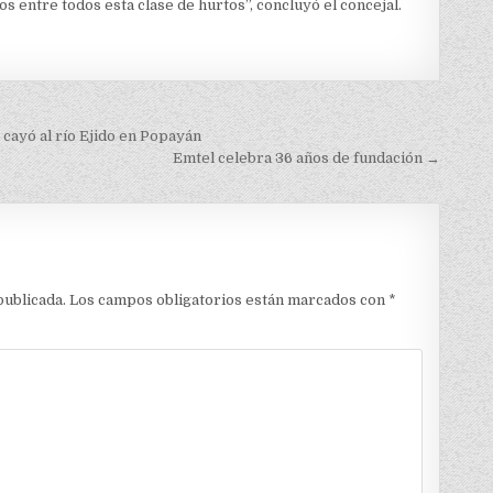
 entre todos esta clase de hurtos”, concluyó el concejal.
 cayó al río Ejido en Popayán
Emtel celebra 36 años de fundación →
publicada.
Los campos obligatorios están marcados con
*