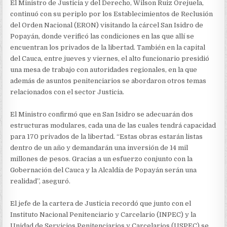
MODULARES
El Ministro de Justicia y del Derecho, Wilson Ruiz Orejuela,
EN
continuó con su periplo por los Establecimientos de Reclusión
CÁRCEL
del Orden Nacional (ERON) visitando la cárcel San Isidro de
SAN
ISIDRO
Popayán, donde verificó las condiciones en las que allí se
DE
encuentran los privados de la libertad. También en la capital
POPAYÁN,
del Cauca, entre jueves y viernes, el alto funcionario presidió
QUE
una mesa de trabajo con autoridades regionales, en la que
ALBERGARÁN
A
además de asuntos penitenciarios se abordaron otros temas
340
relacionados con el sector Justicia.
PRIVADOS
DE
LA
El Ministro confirmó que en San Isidro se adecuarán dos
LIBERTAD
estructuras modulares, cada una de las cuales tendrá capacidad
para 170 privados de la libertad. “Estas obras estarán listas
dentro de un año y demandarán una inversión de 14 mil
millones de pesos. Gracias a un esfuerzo conjunto con la
Gobernación del Cauca y la Alcaldía de Popayán serán una
realidad”, aseguró.
El jefe de la cartera de Justicia recordó que junto con el
Instituto Nacional Penitenciario y Carcelario (INPEC) y la
Unidad de Servicios Penitenciarios y Carcelarios (USPEC) se