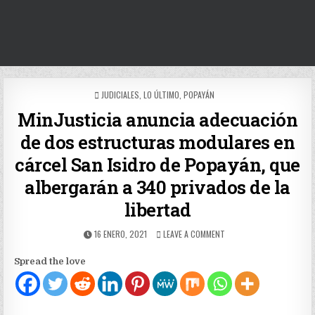
POSTED
JUDICIALES
,
LO ÚLTIMO
,
POPAYÁN
IN
MinJusticia anuncia adecuación
de dos estructuras modulares en
cárcel San Isidro de Popayán, que
albergarán a 340 privados de la
libertad
PUBLISHED
ON
16 ENERO, 2021
LEAVE A COMMENT
DATE:
MINJUSTICIA
ANUNCIA
Spread the love
ADECUACIÓN
DE
DOS
ESTRUCTURAS