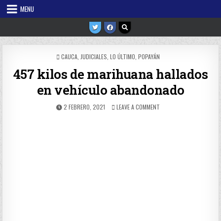
Skip
MENU
to
content
POSTED
CAUCA
,
JUDICIALES
,
LO ÚLTIMO
,
POPAYÁN
IN
457 kilos de marihuana hallados
en vehículo abandonado
PUBLISHED
ON
2 FEBRERO, 2021
LEAVE A COMMENT
DATE:
457
KILOS
DE
MARIHUANA
HALLADOS
EN
VEHÍCULO
ABANDONADO