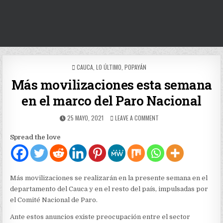
POSTED
CAUCA
,
LO ÚLTIMO
,
POPAYÁN
IN
Más movilizaciones esta semana
en el marco del Paro Nacional
PUBLISHED
ON
25 MAYO, 2021
LEAVE A COMMENT
DATE:
MÁS
MOVILIZACIONES
Spread the love
ESTA
SEMANA
EN
EL
MARCO
Más movilizaciones se realizarán en la presente semana en el
DEL
departamento del Cauca y en el resto del país, impulsadas por
PARO
el Comité Nacional de Paro.
NACIONAL
Ante estos anuncios existe preocupación entre el sector