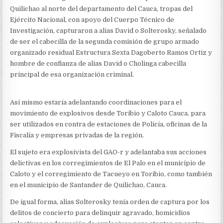
INTEGRANTE
Quilichao al norte del departamento del Cauca, tropas del
DEL
GAO-
Ejército Nacional, con apoyo del Cuerpo Técnico de
R
Investigación, capturaron a alias David o Solterosky, señalado
DAGOBERTO
de ser el cabecilla de la segunda comisión de grupo armado
RAMOS
organizado residual Estructura Sexta Dagoberto Ramos Ortiz y
ORTÍZ
hombre de confianza de alias David o Cholinga cabecilla
principal de esa organización criminal.
Así mismo estaría adelantando coordinaciones para el
movimiento de explosivos desde Toribio y Caloto Cauca, para
ser utilizados en contra de estaciones de Policía, oficinas de la
Fiscalía y empresas privadas de la región.
El sujeto era explosivista del GAO-r y adelantaba sus acciones
delictivas en los corregimientos de El Palo en el municipio de
Caloto y el corregimiento de Tacueyo en Toribio, como también
en el municipio de Santander de Quilichao, Cauca.
De igual forma, alias Solterosky tenía orden de captura por los
delitos de concierto para delinquir agravado, homicidios