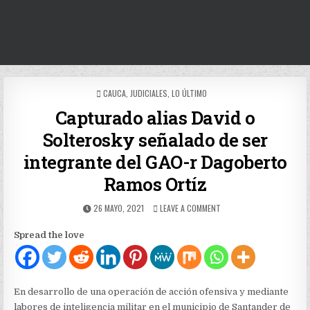
POSTED
CAUCA
,
JUDICIALES
,
LO ÚLTIMO
IN
Capturado alias David o
Solterosky señalado de ser
integrante del GAO-r Dagoberto
Ramos Ortíz
PUBLISHED
ON
26 MAYO, 2021
LEAVE A COMMENT
DATE:
CAPTURADO
ALIAS
Spread the love
DAVID
O
SOLTEROSKY
SEÑALADO
DE
En desarrollo de una operación de acción ofensiva y mediante
SER
labores de inteligencia militar en el municipio de Santander de