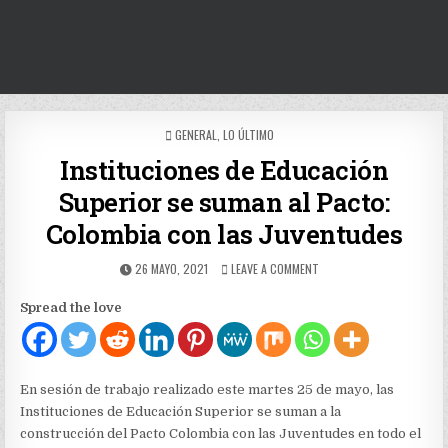
POSTED
GENERAL
,
LO ÚLTIMO
IN
Instituciones de Educación
Superior se suman al Pacto:
Colombia con las Juventudes
PUBLISHED
ON
26 MAYO, 2021
LEAVE A COMMENT
DATE:
INSTITUCIONES
DE
Spread the love
EDUCACIÓN
SUPERIOR
SE
SUMAN
AL
En sesión de trabajo realizado este martes 25 de mayo, las
PACTO:
Instituciones de Educación Superior se suman a la
COLOMBIA
construcción del Pacto Colombia con las Juventudes en todo el
CON