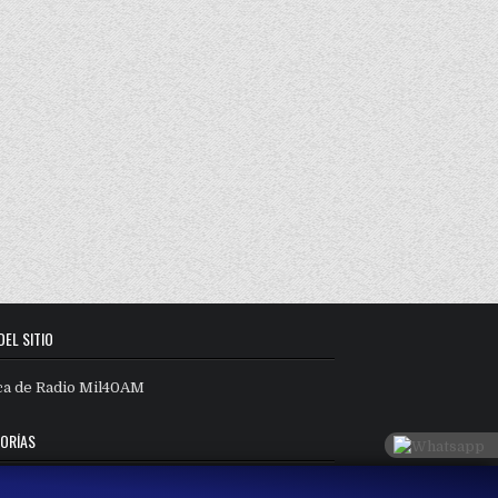
DEL SITIO
ca de Radio Mil40AM
ORÍAS
orías