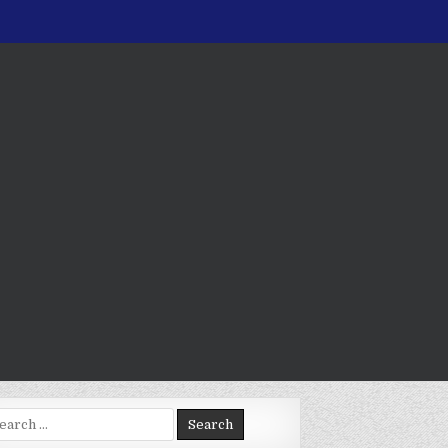
arch
: