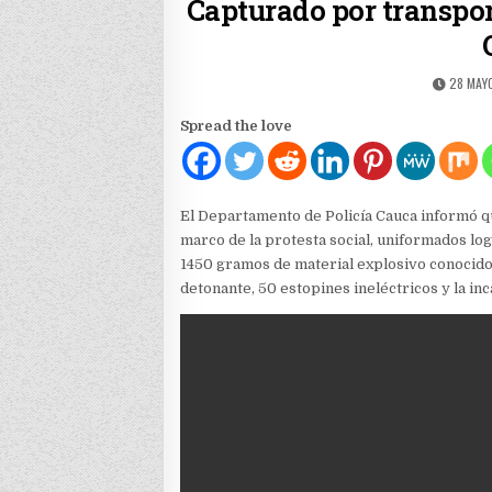
Capturado por transpor
PUBLIS
28 MAYO
DATE:
Spread the love
El Departamento de Policía Cauca informó q
marco de la protesta social, uniformados lo
1450 gramos de material explosivo conocido
detonante, 50 estopines ineléctricos y la inc