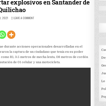
tar explosivos en Santander de
Quilichao
HED
ON
, 2021
LEAVE A COMMENT
CAPTURADO
POR
TRANSPORTAR
EXPLOSIVOS
EN
SANTANDER
DE
ue durante acciones operacionales desarrolladas en el
QUILICHAO
Ca
graron la captura de un ciudadano que tenía en su poder
 como R1, 3.5 metros de mecha lenta, 08 metros de cordón
De
autación de 01 celular y una motocicleta.
Ge
Jud
Lo
Pol
Po