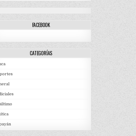
FACEBOOK
CATEGORÍAS
uca
portes
neral
iciales
 último
ítica
payán