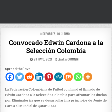
POSTED
DEPORTES
,
LO ÚLTIMO
IN
Convocado Edwin Cardona a la
Selección Colombia
PUBLISHED
ON
28 MAYO, 2021
LEAVE A COMMENT
DATE:
CONVOCADO
EDWIN
Spread the love
CARDONA
A
LA
SELECCIÓN
COLOMBIA
La Federación Colombiana de Fútbol confirmó el llamado de
Edwin Cardona a la Selección Colombia para afrontar los duelos
por Eliminatorias que se desarrollarán a principios de Junio de
Cara a al Mundial de Qatar 2022.