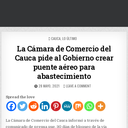
POSTED
CAUCA
,
LO ÚLTIMO
IN
La Cámara de Comercio del
Cauca pide al Gobierno crear
puente aéreo para
abastecimiento
PUBLISHED
ON
28 MAYO, 2021
LEAVE A COMMENT
DATE:
LA
CÁMARA
Spread the love
DE
COMERCIO
DEL
CAUCA
PIDE
La Cámara de Comercio del Cauca informó a través de
AL
comunicado de prensa que, 30 días de bloqueo de la vía