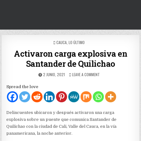
POSTED
CAUCA
,
LO ÚLTIMO
IN
Activaron carga explosiva en
Santander de Quilichao
PUBLISHED
ON
2 JUNIO, 2021
LEAVE A COMMENT
DATE:
ACTIVARON
CARGA
Spread the love
EXPLOSIVA
EN
SANTANDER
DE
QUILICHAO
Delincuentes ubicaron y después activaron una carga
explosiva sobre un puente que comunica Santander de
Quilichao con la ciudad de Cali, Valle del Cauca, en la vía
panamericana, la noche anterior.