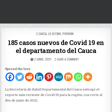
POSTED
CAUCA
,
LO ÚLTIMO
,
POPAYÁN
IN
185 casos nuevos de Covid 19 en
el departamento del Cauca
PUBLISHED
ON
3 JUNIO, 2021
LEAVE A COMMENT
DATE:
185
CASOS
Spread the love
NUEVOS
DE
COVID
19
EN
La Secretaría de Salud Departamental del Cauca entregó el
EL
reporte más reciente de Covid 19 para la región, con corte al
DEPARTAMENTO
dos de junio de 2021.
DEL
CAUCA