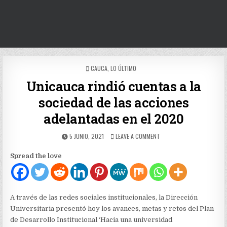
POSTED
CAUCA
,
LO ÚLTIMO
IN
Unicauca rindió cuentas a la
sociedad de las acciones
adelantadas en el 2020
PUBLISHED
ON
5 JUNIO, 2021
LEAVE A COMMENT
DATE:
UNICAUCA
RINDIÓ
Spread the love
CUENTAS
A
LA
SOCIEDAD
DE
A través de las redes sociales institucionales, la Dirección
LAS
Universitaria presentó hoy los avances, metas y retos del Plan
ACCIONES
de Desarrollo Institucional ‘Hacia una universidad
ADELANTADAS