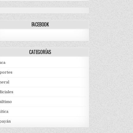
FACEBOOK
CATEGORÍAS
uca
portes
neral
iciales
 último
ítica
payán