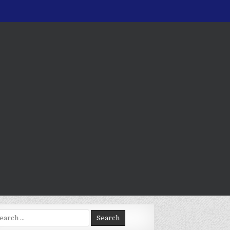
arch
: