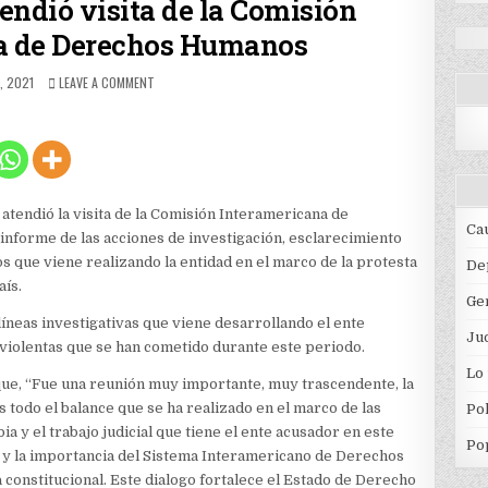
tendió visita de la Comisión
a de Derechos Humanos
HED
ON
, 2021
LEAVE A COMMENT
FISCALÍA
GENERAL
ATENDIÓ
VISITA
DE
LA
COMISIÓN
 atendió la visita de la Comisión Interamericana de
INTERAMERICANA
Ca
nforme de las acciones de investigación, esclarecimiento
DE
s que viene realizando la entidad en el marco de la protesta
DERECHOS
De
HUMANOS
aís.
Ge
líneas investigativas que viene desarrollando el ente
Jud
 violentas que se han cometido durante este periodo.
Lo
que, “Fue una reunión muy importante, muy trascendente, la
 todo el balance que se ha realizado en el marco de las
Pol
 y el trabajo judicial que tiene el ente acusador en este
Po
y la importancia del Sistema Interamericano de Derechos
onstitucional. Este dialogo fortalece el Estado de Derecho