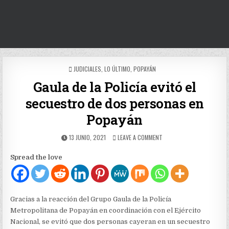
POSTED
JUDICIALES
,
LO ÚLTIMO
,
POPAYÁN
IN
Gaula de la Policía evitó el
secuestro de dos personas en
Popayán
PUBLISHED
ON
13 JUNIO, 2021
LEAVE A COMMENT
DATE:
GAULA
DE
Spread the love
LA
POLICÍA
EVITÓ
EL
SECUESTRO
Gracias a la reacción del Grupo Gaula de la Policía
DE
Metropolitana de Popayán en coordinación con el Ejército
DOS
Nacional, se evitó que dos personas cayeran en un secuestro
PERSONAS