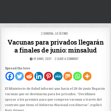
POSTED
GENERAL
,
LO ÚLTIMO
IN
Vacunas para privados llegarán
a finales de junio: minsalud
PUBLISHED
ON
19 JUNIO, 2021
LEAVE A COMMENT
DATE:
VACUNAS
PARA
Spread the love
PRIVADOS
LLEGARÁN
A
FINALES
DE
El Ministerio de Salud informó que hacia el 28 de junio llegarán
JUNIO:
vacunas que se destinarán para los privados. “Decidimos
MINSALUD
apoyar a los gremios para que compren vacunas a través del
contrato que tiene el Gobierno Nacional con Sinovac”, explicó
Ruiz Gómez.