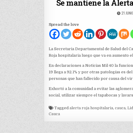
Se mantiene la Alerta
PUBLIS
21 JUNI
DATE:
Spread the love
La Secretaria Departamental de Salud del Ca
Roja hospitalaria luego que va en aumento e
En declaraciones a Noticias Mil 40 la funci
19 llega a 92.1% y por otras patologías es de
personas que han fallecido por causa del vir
Exhortó a la comunidad a evitar las aglomera
social, utilizar siempre el tapabocas y lavar
Tagged
alerta roja hospitalaria
,
cauca
,
Li
Cauca