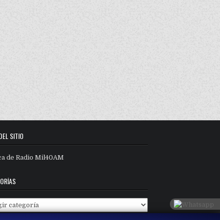
DEL SITIO
ca de Radio Mil40AM
ORÍAS
orías