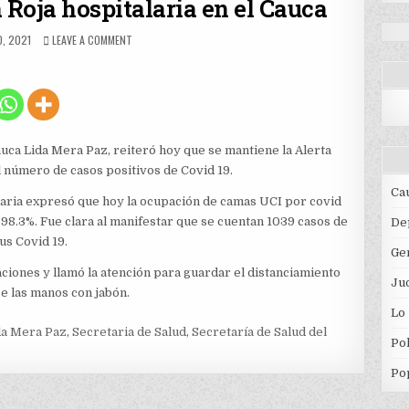
 Roja hospitalaria en el Cauca
HED
ON
O, 2021
LEAVE A COMMENT
SE
MANTIENE
LA
ALERTA
ROJA
HOSPITALARIA
EN
uca Lida Mera Paz, reiteró hoy que se mantiene la Alerta
EL
l número de casos positivos de Covid 19.
CAUCA
Ca
onaria expresó que hoy la ocupación de camas UCI por covid
l 98.3%. Fue clara al manifestar que se cuentan 1039 casos de
De
us Covid 19.
Ge
ciones y llamó la atención para guardar el distanciamiento
Jud
se las manos con jabón.
Lo
da Mera Paz
,
Secretaria de Salud
,
Secretaría de Salud del
Pol
Po