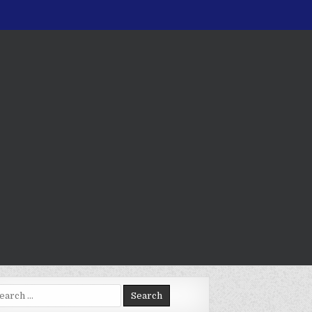
arch
: