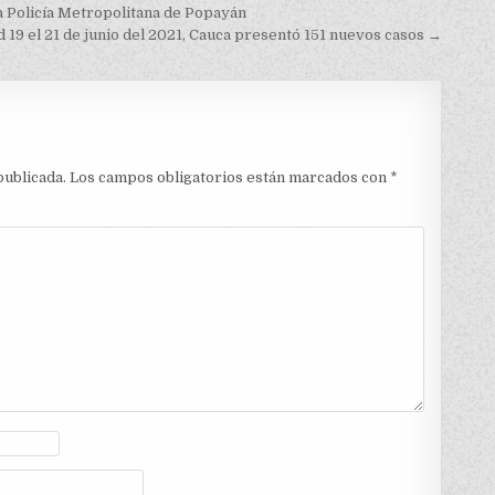
a Policía Metropolitana de Popayán
 19 el 21 de junio del 2021, Cauca presentó 151 nuevos casos →
publicada.
Los campos obligatorios están marcados con
*