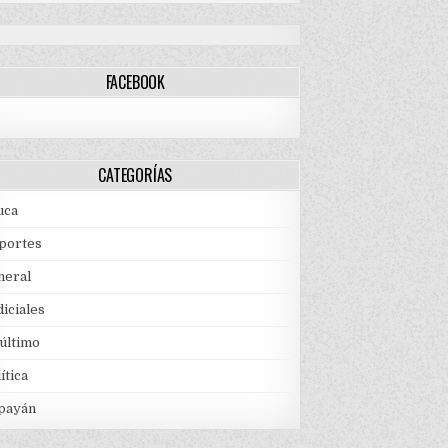
FACEBOOK
CATEGORÍAS
uca
portes
neral
iciales
 último
ítica
payán