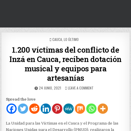
POSTED
CAUCA
,
LO ÚLTIMO
IN
1.200 víctimas del conflicto de
Inzá en Cauca, reciben dotación
musical y equipos para
artesanías
PUBLISHED
ON
24 JUNIO, 2021
LEAVE A COMMENT
DATE:
1.200
VÍCTIMAS
Spread the love
DEL
CONFLICTO
DE
INZÁ
EN
La Unidad para las Víctimas en el Cauca y el Programa de las
CAUCA,
Naciones Unidas para el Desarrollo (PNUD), realizaron la