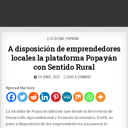
POSTED
LO ÚLTIMO
,
POPAYÁN
IN
A disposición de emprendedores
locales la plataforma Popayán
con Sentido Rural
PUBLISHED
ON
24 JUNIO, 2021
LEAVE A COMMENT
DATE:
A
DISPOSICIÓN
Spread the love
DE
EMPRENDEDORES
LOCALES
LA
PLATAFORMA
La Alcaldía de Popayán informó que desde la Secretaría de
POPAYÁN
Desarrollo Agroambiental y Fomento Económico, DAFE, se
CON
puso a disposición de los emprendedores payaneses la
SENTIDO