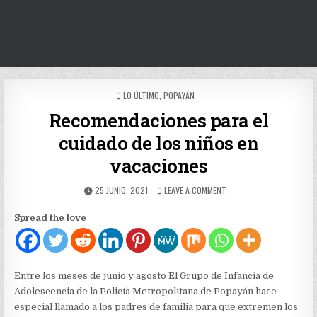
POSTED
LO ÚLTIMO
,
POPAYÁN
IN
Recomendaciones para el
cuidado de los niños en
vacaciones
PUBLISHED
ON
25 JUNIO, 2021
LEAVE A COMMENT
DATE:
RECOMENDACIONES
PARA
Spread the love
EL
CUIDADO
DE
LOS
NIÑOS
Entre los meses de junio y agosto El Grupo de Infancia de
EN
Adolescencia de la Policía Metropolitana de Popayán hace
VACACIONES
especial llamado a los padres de familia para que extremen los