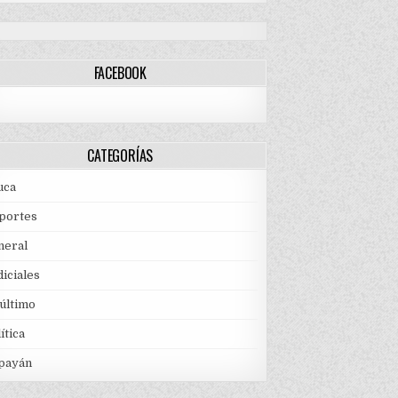
FACEBOOK
CATEGORÍAS
uca
portes
neral
iciales
 último
ítica
payán