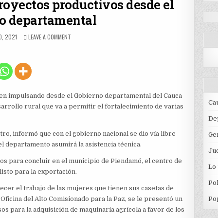
royectos productivos desde el
o departamental
HED
ON
O, 2021
LEAVE A COMMENT
SE
IMPULSAN
VARIOS
PROYECTOS
PRODUCTIVOS
DESDE
EL
en impulsando desde el Gobierno departamental del Cauca
GOBIERNO
Ca
sarrollo rural que va a permitir el fortalecimiento de varias
DEPARTAMENTAL
De
stro, informó que con el gobierno nacional se dio vía libre
Ge
el departamento asumirá la asistencia técnica.
Jud
os para concluir en el municipio de Piendamó, el centro de
Lo
 listo para la exportación.
Pol
ecer el trabajo de las mujeres que tienen sus casetas de
a Oficina del Alto Comisionado para la Paz, se le presentó un
Po
os para la adquisición de maquinaría agrícola a favor de los