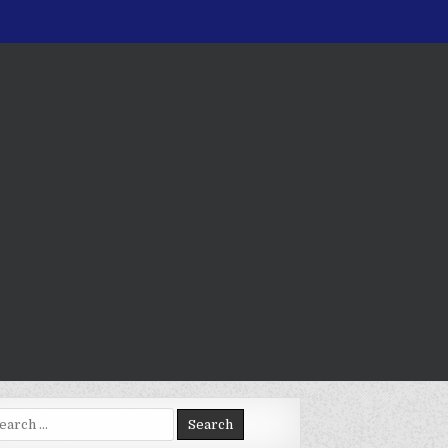
arch
: