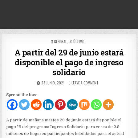
POSTED
GENERAL
,
LO ÚLTIMO
IN
A partir del 29 de junio estará
disponible el pago de ingreso
solidario
PUBLISHED
ON
28 JUNIO, 2021
LEAVE A COMMENT
DATE:
A
PARTIR
Spread the love
DEL
29
DE
JUNIO
ESTARÁ
A partir de mañana martes 29 de junio estará disponible el
DISPONIBLE
pago 15 del programa Ingreso Solidario para cerca de 2.9
EL
millones de hogares participantes habilitados para el actual
PAGO