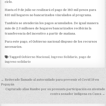
DE
ciclo.
INGRESO
SOLIDARIO
Hasta el 9 de julio se realizará el pago de 160 mil pesos para
610 mil hogares no bancarizados vinculados al programa.
También se atenderán los pagos acumulados. De igual manera
más de 2.3 millones de hogares bancarizados recibirán la
transferencia del incentivo a partir de mañana.
Para este pago, el Gobierno nacional dispuso de los recursos
necesarios.
Tagged
Gobierno Nacional
,
Ingreso Solidario
,
pago de
ingreso solidario
Navegación
← Reiterado llamado al autocuidado para prevenir el Covid 19 en
de
Popayán
Capturado alias Rambo por su presunta participación en atentado
entradas
contra senador indígena en Cauca →