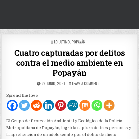
POSTED
LO ÚLTIMO
,
POPAYÁN
IN
Cuatro capturadas por delitos
contra el medio ambiente en
Popayán
PUBLISHED
ON
28 JUNIO, 2021
LEAVE A COMMENT
DATE:
CUATRO
CAPTURADAS
Spread the love
POR
DELITOS
CONTRA
EL
MEDIO
El Grupo de Protección Ambiental y Ecológico de la Policía
AMBIENTE
Metropolitana de Popayán, logró la captura de tres personas y
EN
la aprehencion de un adolescente por el delito de ilícito
POPAYÁN