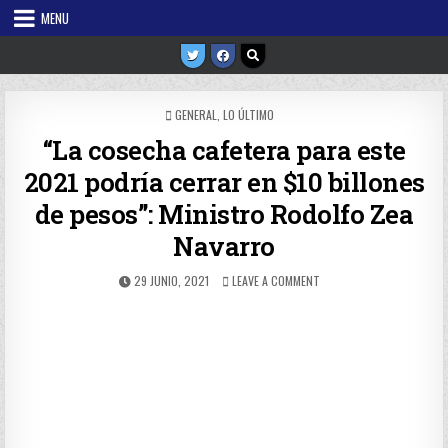
Skip
MENU
to
content
POSTED
GENERAL
,
LO ÚLTIMO
IN
“La cosecha cafetera para este
2021 podría cerrar en $10 billones
de pesos”: Ministro Rodolfo Zea
Navarro
PUBLISHED
ON
29 JUNIO, 2021
LEAVE A COMMENT
DATE:
“LA
COSECHA
CAFETERA
PARA
ESTE
2021
PODRÍA
CERRAR
EN