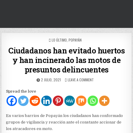
POSTED
LO ÚLTIMO
,
POPAYÁN
IN
Ciudadanos han evitado huertos
y han incinerado las motos de
presuntos delincuentes
PUBLISHED
ON
2 JULIO, 2021
LEAVE A COMMENT
DATE:
CIUDADANOS
HAN
Spread the love
EVITADO
HUERTOS
Y
HAN
INCINERADO
En varios barrios de Popayán los ciudadanos han conformado
LAS
grupos de vigilancia y reacción ante el constante accionar de
MOTOS
los atracadores en moto.
DE