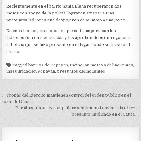
PRESUNTOS
Recientemente en el barrio Santa Elena recuperaron dos
DELINCUENTES
motos con apoyo de la policía, lograron atrapar a tres
presuntos ladrones que despojaron de su moto a una joven.
En esos hechos, las motos en que se transportaban los
ladrones fueron incineradas y los aprehendidos entregados a
la Policía que se hizo presente en el lugar donde se frustró el
atraco.
Tagged
barrios de Popayán
,
Incineran motos a delincuentes
,
inseguridad en Popayán
,
presuntos delincuentes
Navegación
← Tropas del Ejército mantienen control del orden público en el
de
norte del Cauca
Por abusar a su ex compañera sentimental envían a la cárcel a
entradas
presunto implicado en el Cauca →