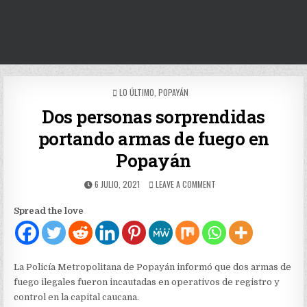
POSTED
LO ÚLTIMO
,
POPAYÁN
IN
Dos personas sorprendidas
portando armas de fuego en
Popayán
PUBLISHED
ON
6 JULIO, 2021
LEAVE A COMMENT
DATE:
DOS
PERSONAS
Spread the love
SORPRENDIDAS
PORTANDO
ARMAS
DE
FUEGO
La Policía Metropolitana de Popayán informó que dos armas de
EN
fuego ilegales fueron incautadas en operativos de registro y
POPAYÁN
control en la capital caucana.